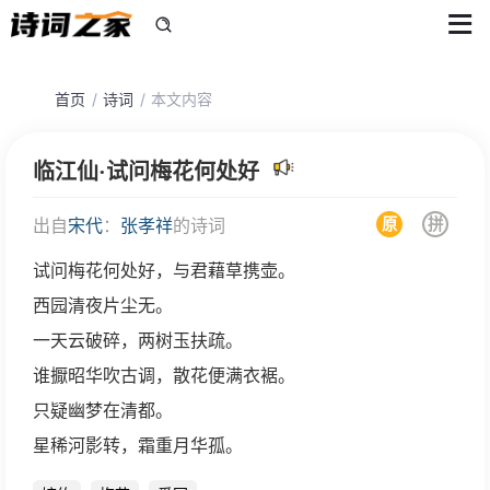
首页
诗词
本文内容
临江仙·试问梅花何处好
原
拼
出自
宋代
：
张孝祥
的诗词
试问梅花何处好，与君藉草携壶。
西园清夜片尘无。
一天云破碎，两树玉扶疏。
谁擫昭华吹古调，散花便满衣裾。
只疑幽梦在清都。
星稀河影转，霜重月华孤。