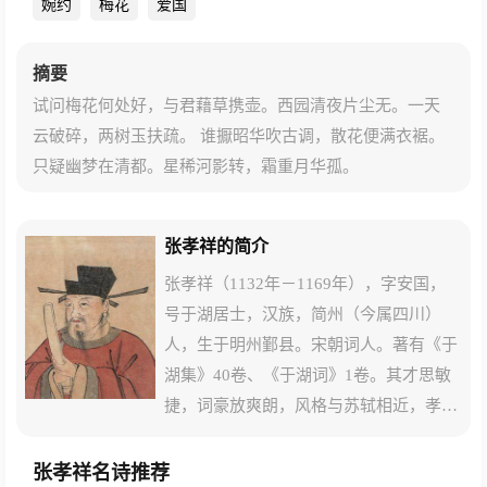
婉约
梅花
爱国
摘要
试问梅花何处好，与君藉草携壶。西园清夜片尘无。一天
云破碎，两树玉扶疏。 谁擫昭华吹古调，散花便满衣裾。
只疑幽梦在清都。星稀河影转，霜重月华孤。
张孝祥的简介
张孝祥（1132年－1169年），字安国，
号于湖居士，汉族，简州（今属四川）
人，生于明州鄞县。宋朝词人。著有《于
湖集》40卷、《于湖词》1卷。其才思敏
捷，词豪放爽朗，风格与苏轼相近，孝祥
“尝慕东坡，每作为诗文，必问门人
曰：‘比东坡如何？’”
张孝祥名诗推荐