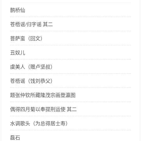
鹊桥仙
苍梧谣/归字谣 其二
菩萨蛮（回文）
丑奴儿
虞美人（赠卢坚叔）
苍梧谣（饯刘恭父）
题张仲钦所藏隆茂宗画登瀛图
偶得四月菊以奉提刑运使 其二
水调歌头（为总得居士寿）
磊石