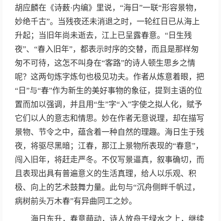
胡应麟在《诗薮·内编》里说，“海日”一联“形容景物，
妙绝千古”。当残夜还未消退之时，一轮红日已从海上
升起；当旧年尚未逝去，江上已呈露春意。“日生残
夜”、“春入旧年”，都表示时序的交替，而且是那样匆
匆不可待，这怎不叫身在“客路”的诗人顿生思乡之情
呢？这两句炼字炼句也极见功夫。作者从炼意着眼，把
“日”与“春”作为新生的美好事物的象征，提到主语的位
置而加以强调，并且用“生”字“入”字使之拟人化，赋予
它们以人的意志和情思。妙在作者无意说理，却在描写
景物、节令之中，蕴含着一种自然的理趣。海日生于残
夜，将驱尽黑暗；江春，那江上景物所表现的“春意”，
闯入旧年，将赶走严冬。不仅写景逼真，叙事确切，而
且表现出具有普遍意义的生活真理，给人以乐观、积
极、向上的艺术鼓舞力量。此句与“沉舟侧畔千帆过，
病树前头万木春”有异曲同工之妙。
海日东升，春意萌动，诗人放舟于绿水之上，继续