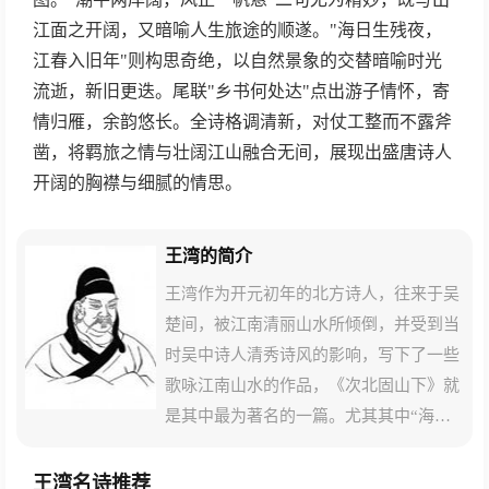
江面之开阔，又暗喻人生旅途的顺遂。"海日生残夜，
江春入旧年"则构思奇绝，以自然景象的交替暗喻时光
流逝，新旧更迭。尾联"乡书何处达"点出游子情怀，寄
情归雁，余韵悠长。全诗格调清新，对仗工整而不露斧
凿，将羁旅之情与壮阔江山融合无间，展现出盛唐诗人
开阔的胸襟与细腻的情思。
王湾的简介
王湾作为开元初年的北方诗人，往来于吴
楚间，被江南清丽山水所倾倒，并受到当
时吴中诗人清秀诗风的影响，写下了一些
歌咏江南山水的作品，《次北固山下》就
是其中最为著名的一篇。尤其其中“海日
生残夜，江春入旧年”两句，得到当时的
宰相张说的极度赞赏，并亲自书写悬挂于
王湾名诗推荐