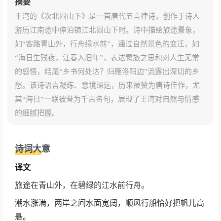
摘要
王湾的《次北固山下》是一首唐代五言律诗，创作于诗人
游历江南途中停泊镇江北固山下时。诗中描绘旅途景象，
如“客路青山外，行舟绿水前”，通过自然景色的变迁，如
“海日生残夜，江春入旧年”，表达羁旅之思和对人生无常
的感悟，结尾“乡书何处达？归雁洛阳边”流露出深切的乡
愁。该诗语言凝练、意境深远，历来被赞为唐诗佳作，尤
其“海日”一联被誉为千古名句，展现了王湾对自然与情感
的细腻把握。
诗词大意
译文
旅途在青山外，在碧绿的江水前行舟。
潮水涨满，两岸之间水面宽阔，顺风行船恰好把帆儿高
悬。