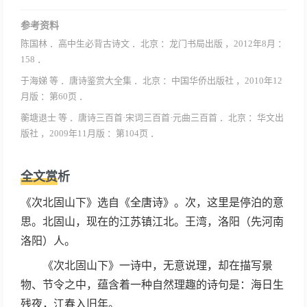
参考资料
陈国林 ．高中生必背古诗文 ．北京 ：龙门书局出版 ，2012年8月 ：
158 ．
于海娣 等 ．唐诗鉴赏大全集 ．北京 ：中国华侨出版社 ，2010年12
月版 ：第60页 ．
蘅塘退士 等 ．唐诗三百首·宋词三百首·元曲三百首 ．北京 ：华文出
版社 ，2009年11月版 ：第104页 ．
全文赏析
《次北固山下》选自《全唐诗》。次，这里是停泊的意
思。北固山，现在的江苏镇江北。王湾，洛阳（先河南
洛阳）人。
《次北固山下》一诗中，无意说理，却在描写景
物、节令之中，蕴含着一种自然理趣的诗句是：海日生
残夜，江春入旧年。