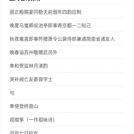
宰相政事堂上，让文人学士作为学习的典
丽正殿赐宴同勒天前烟年四韵应制
范。由此，这两句诗中表现的那种壮阔高
朗的境象便对盛唐诗坛产生了重要的影
晚夏马嵬卿叔池亭即事寄京都一二知己
响。直到唐末诗人郑谷还说“何如海日生
残夜，一句能令万古传”，表达出极度钦
秋夜寓直即事怀赠萧令公裴侍郎兼通简南省诸友人
羡之情。
晚春诣苏州敬赠武员外
奉和贺监林月清酌
哭补阙亡友綦毋学士
句
奉使登终南山
观搊筝（一作祖咏诗）
闰月七日织女