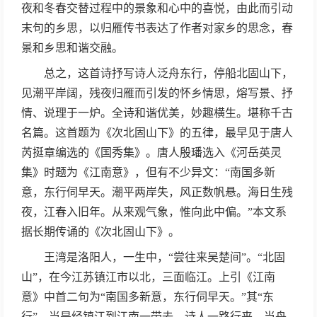
夜和冬春交替过程中的景象和心中的喜悦，由此而引动
末句的乡思，以归雁传书表达了作者对家乡的思念，春
景和乡思和谐交融。
总之，这首诗抒写诗人泛舟东行，停船北固山下，
见潮平岸阔，残夜归雁而引发的怀乡情思，熔写景、抒
情、说理于一炉。全诗和谐优美，妙趣横生。堪称千古
名篇。这首题为《次北固山下》的五律，最早见于唐人
芮挺章编选的《国秀集》。唐人殷璠选入《河岳英灵
集》时题为《江南意》，但有不少异文：“南国多新
意，东行伺早天。潮平两岸失，风正数帆悬。海日生残
夜，江春入旧年。从来观气象，惟向此中偏。”本文系
据长期传诵的《次北固山下》。
王湾是洛阳人，一生中，“尝往来吴楚间”。“北固
山”，在今江苏镇江市以北，三面临江。上引《江南
意》中首二句为“南国多新意，东行伺早天。”其“东
行”，当是经镇江到江南一带去。诗人一路行来，当舟