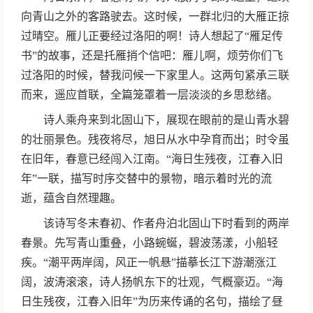
向青山之外的客路驶去。这时候，一群北归的大雁正掠
过晴空。雁儿正要经过洛阳的啊！诗人想起了“雁足传
书”的故事，还是托雁捎个信吧：雁儿啊，烦劳你们飞
过洛阳的时候，替我问候一下家里人。这两句紧承三联
而来，遥应首联，全篇笼罩着一层淡淡的乡思愁绪。
诗人乘舟来到北固山下，展现在眼前的是山青水碧
的壮丽景色。残夜将尽，旭日从水中孕育而出；时令虽
在旧年，春意已经闯入江南。“海日生残夜，江春入旧
年”一联，描写时序交替中的景物，暗示着时光的流
逝，蕴含自然理趣。
该诗写冬末春初、作者舟泊北固山下时看到的两岸
春景。先写青山重叠，小路蜿蜒，碧波荡漾，小船轻
疾。“潮平两岸阔，风正一帆悬”描摹长江下游潮涨江
阔，波涛滚滚，诗人扬帆东下的壮观，气概豪迈。“海
日生残夜，江春入旧年”为历来传诵的名句，描绘了昼