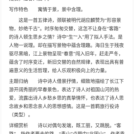
写作特色 寓情于景，景中含理。
这是一首五律诗，颈联被明代胡应麟赞为“形容景
物，妙绝千古”。时序匆匆交替，这怎不让身在“客路”
的诗人顿生思乡之情？诗中“生”“入”用了拟人手法。是
人物一说理。却在描写景物中蕴含理趣。海日生于残夜
驱尽黑暗，江上景物呈现“春意”闯入旧年，赶走严冬，
蕴含了时序变迁，新旧交替的自然规律，表现出具有普
遍意义的生活哲理，给人乐观积极向上的力量。
主题归纳 诗中诗人借景抒情，细致地描绘了长江下
游开阔秀丽的早春景色，表达了诗人对祖国山河的热
爱，流露出诗人乡愁乡思的真挚情怀，也表达了诗人思
念故乡和思念亲人的思想感情。这是一首羁旅行役诗
（类型）。
详细赏析 诗以对偶句发端，既工丽，又跳脱。“客
路”，指作者要去的路。“青山”点题中“北固山”。作者乘