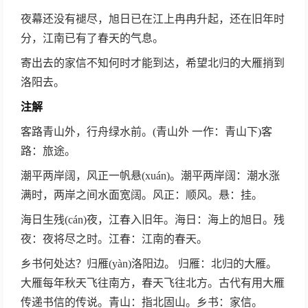
夜幕还没有褪尽，旭日已在江上冉冉升起，还在旧年时
分，江南已有了春天的气息。
寄出去的家信不知何时才能到达，希望北归的大雁捎到
洛阳去。
注解
客路青山外，行舟绿水前。(青山外 一作：青山下)客
路：旅途。
潮平两岸阔，风正一帆悬(xuán)。潮平两岸阔：潮水涨
满时，两岸之间水面宽阔。风正：顺风。悬：挂。
海日生残(cán)夜，江春入旧年。海日：海上的旭日。残
夜：夜将尽之时。江春：江南的春天。
乡书何处达？归雁(yàn)洛阳边。 归雁：北归的大雁。
大雁每年秋天飞往南方，春天飞往北方。古代有用大雁
传递书信的传说。青山：指北固山。乡书：家信。