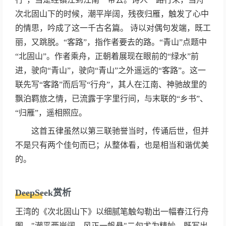
次北固山下的时候，潮平岸阔，残夜归雁，触发了心中
的情思，吟成了这一千古名篇。 诗以对偶句发端，既工
丽，又跳脱。“客路”，指作者要去的路。“青山”点题中
“北固山”。作者乘舟，正朝着展现在眼前的“绿水”前
进，驶向“青山”，驶向“青山”之外遥远的“客路”。这一
联先写“客路”而后写“行舟”，其人在江南、神驰故里的
飘泊羁旅之情，已流露于字里行间，与末联的“乡书”、
“归雁”，遥相照应。
这首五律虽然以第三联驰誉当时，传诵后世，但并
不是只有两个佳句而已；从整体看，也是相当和谐优美
的。
DeepSeek赏析
王湾的《次北固山下》以细腻笔触勾勒出一幅春江行舟
图。"潮平两岸阔，风正一帆悬"二句尤为精妙，既写出