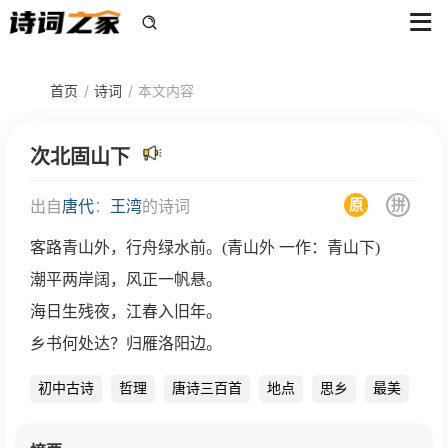
首页
诗词
本文内容
次北固山下
原
拼
出自
唐代
：
王湾
的诗词
客路青山外，行舟绿水前。(青山外 一作：青山下)
潮平两岸阔，风正一帆悬。
海日生残夜，江春入旧年。
乡书何处达？归雁洛阳边。
初中古诗
哲理
唐诗三百首
地点
思乡
最美