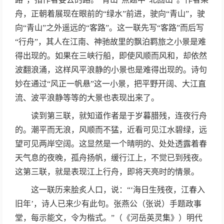
舟，正朝着展现在眼前的“绿水”前进，驶向“青山”，驶
向“青山”之外遥远的“客路”。这一联先写“客路”而后写
“行舟”，其人在江南、神驰故里的飘泊羁旅之小景是难
得出现的。如果在三峡行船，即使风顺而风和，却依然
波翻浪涌，这样风平浪静的小景也是难得出现的。诗句
妙在通过“风正一帆悬”这一小景，把平野开阔、大江直
流、波平浪静等等的大景也表现出来了。
读到第三联，就知道作者是于岁暮腊残，连夜行舟
的。潮平而无浪，风顺而不猛，近看可见江水碧绿，远
望可见两岸空阔。这显然是一个晴明的、处处透露着春
天气息的夜晚，孤舟扬帆，缓行江上，不觉已到残夜。
这第三联，就是表现江上行舟，即将天亮时的情景。
这一联历来脍炙人口，说：“‘海日生残夜，江春入
旧年’，诗人已来少有此句。张燕公（张说）手题政事
堂，每示能文，令为楷式。”（《河岳英灵集》）明代