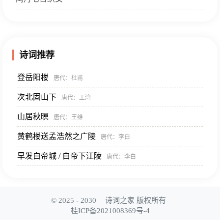
诗词推荐
登岳阳楼
唐代
：杜甫
次北固山下
唐代
：王湾
山居秋暝
唐代
：王维
黄鹤楼送孟浩然之广陵
唐代
：李白
早发白帝城 / 白帝下江陵
唐代
：李白
© 2025 - 2030
诗词之家 版权所有
桂ICP备2021008369号-4