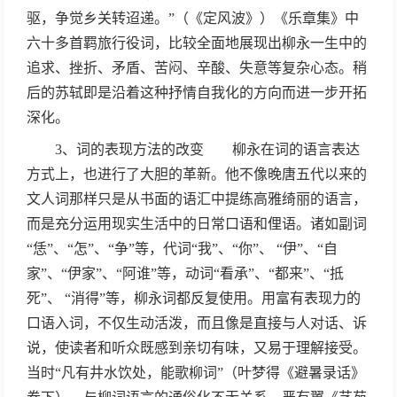
驱，争觉乡关转迢递。”（《定风波》）《乐章集》中
六十多首羁旅行役词，比较全面地展现出柳永一生中的
追求、挫折、矛盾、苦闷、辛酸、失意等复杂心态。稍
后的苏轼即是沿着这种抒情自我化的方向而进一步开拓
深化。
3、词的表现方法的改变 柳永在词的语言表达
方式上，也进行了大胆的革新。他不像晚唐五代以来的
文人词那样只是从书面的语汇中提练高雅绮丽的语言，
而是充分运用现实生活中的日常口语和俚语。诸如副词
“恁”、“怎”、“争”等，代词“我”、“你”、 “伊”、“自
家”、“伊家”、“阿谁”等，动词“看承”、“都来”、“抵
死”、 “消得”等，柳永词都反复使用。用富有表现力的
口语入词，不仅生动活泼，而且像是直接与人对话、诉
说，使读者和听众既感到亲切有味，又易于理解接受。
当时“凡有井水饮处，能歌柳词”（叶梦得《避暑录话》