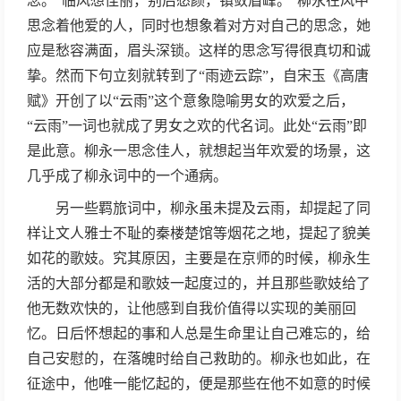
念。“临风想佳丽，别后愁颜，镇敛眉峰。”柳永在风中
思念着他爱的人，同时也想象着对方对自己的思念，她
应是愁容满面，眉头深锁。这样的思念写得很真切和诚
挚。然而下句立刻就转到了“雨迹云踪”，自宋玉《高唐
赋》开创了以“云雨”这个意象隐喻男女的欢爱之后，
“云雨”一词也就成了男女之欢的代名词。此处“云雨”即
是此意。柳永一思念佳人，就想起当年欢爱的场景，这
几乎成了柳永词中的一个通病。
另一些羁旅词中，柳永虽未提及云雨，却提起了同
样让文人雅士不耻的秦楼楚馆等烟花之地，提起了貌美
如花的歌妓。究其原因，主要是在京师的时候，柳永生
活的大部分都是和歌妓一起度过的，并且那些歌妓给了
他无数欢快的，让他感到自我价值得以实现的美丽回
忆。日后怀想起的事和人总是生命里让自己难忘的，给
自己安慰的，在落魄时给自己救助的。柳永也如此，在
征途中，他唯一能忆起的，便是那些在他不如意的时候