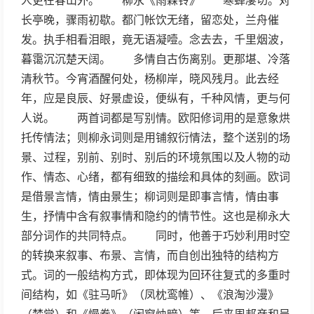
人更在春山外。 柳永《雨霖铃》 寒蝉凄切。对
长亭晚，骤雨初歇。都门帐饮无绪，留恋处，兰舟催
发。执手相看泪眼，竟无语凝噎。念去去，千里烟波，
暮霭沉沉楚天阔。 多情自古伤离别。更那堪、冷落
清秋节。今宵酒醒何处，杨柳岸，晓风残月。此去经
年，应是良辰、好景虚设，便纵有，千种风情，更与何
人说。 两首词都是写别情。欧阳修词用的是意象烘
托传情法；则柳永词则是用铺叙衍情法，整个送别的场
景、过程，别前、别时、别后的环境氛围以及人物的动
作、情态、心绪，都有细致的描绘和具体的刻画。欧词
是借景言情，情由景生；柳词则是即事言情，情由事
生，抒情中含有叙事情和隐约的情节性。这也是柳永大
部分词作的共同特点。 同时，他善于巧妙利用时空
的转换来叙事、布景、言情，而自创出独特的结构方
式。词的一般结构方式，即体现为回环往复式的多重时
间结构，如《驻马听》（凤枕鸾帷）、《浪淘沙漫》