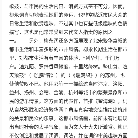
歌妓，与市民的生活内容、消费方式密不可分，因而，
柳永词真切地表现她们的命运，也非常贴近市民大众的
日常生活和欣赏趣味。不过其中也有些低级趣味的色情
描写，这也是他常常受到宋代文人指责的原因之
一。 另外，柳永词还多方面展现了北宋繁华富裕的
都市生活和丰富多彩的市井风情。柳永长期生活在都市
里，对都市生活有着丰富的体验，“列华灯、千门万
户。遍九陌、罗绮香风微度。十里然绛树。鳌山耸、喧
天箫鼓”（《迎新春》）的（《瑞鹧鸪》）的苏州，也
使他赞叹不已。他用彩笔一一描绘过当时汴京、洛阳、
益州、扬州、会稽、金陵、杭州等城市的繁荣景象和市
民的游乐情景。这方面的代表作，首推《望海潮》，词
从自然形胜和经济繁华两个角度真实地交错描绘出杭州
的美景和民众的乐事。这都市风情画，前所未有地展现
出当时社会的太平气象，而为文人士大夫所激赏。柳记
不仅创造和发展了词调、词法，并在词的审美趣味方面