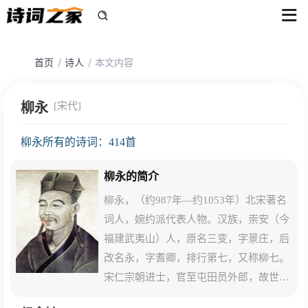
首页
诗人
本文内容
柳永
[宋代]
柳永所有的诗词：414首
柳永的简介
柳永，（约987年—约1053年）北宋著名
词人，婉约派代表人物。汉族，崇安（今
福建武夷山）人，原名三变，字景庄，后
改名永，字耆卿，排行第七，又称柳七。
宋仁宗朝进士，官至屯田员外郎，故世称
柳屯田。他自称“奉旨填词柳三变”，以毕