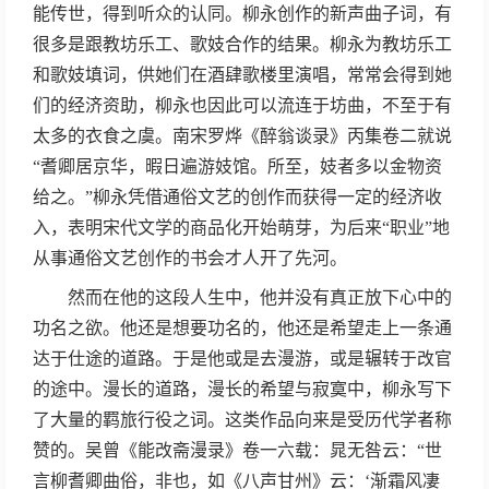
能传世，得到听众的认同。柳永创作的新声曲子词，有
很多是跟教坊乐工、歌妓合作的结果。柳永为教坊乐工
和歌妓填词，供她们在酒肆歌楼里演唱，常常会得到她
们的经济资助，柳永也因此可以流连于坊曲，不至于有
太多的衣食之虞。南宋罗烨《醉翁谈录》丙集卷二就说
“耆卿居京华，暇日遍游妓馆。所至，妓者多以金物资
给之。”柳永凭借通俗文艺的创作而获得一定的经济收
入，表明宋代文学的商品化开始萌芽，为后来“职业”地
从事通俗文艺创作的书会才人开了先河。
然而在他的这段人生中，他并没有真正放下心中的
功名之欲。他还是想要功名的，他还是希望走上一条通
达于仕途的道路。于是他或是去漫游，或是辗转于改官
的途中。漫长的道路，漫长的希望与寂寞中，柳永写下
了大量的羁旅行役之词。这类作品向来是受历代学者称
赞的。吴曾《能改斋漫录》卷一六载：晁无咎云：“世
言柳耆卿曲俗，非也，如《八声甘州》云：‘渐霜风凄