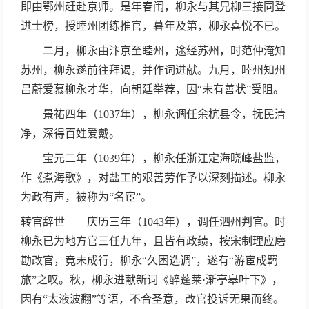
即由鄂州赶赴京师。是年春闱，柳永与其兄柳三接同登
进士榜，授睦州团练推官，暮年及第，柳永喜悦不已。
二月，柳永由汴京至睦州，途经苏州，时范仲淹知
苏州，柳永遂前往拜谒，并作词进献。九月，睦州知州
吕蔚爱慕柳永才华，向朝廷举荐，因“未有善状”受阻。
景祐四年（1037年），柳永调任余杭县令，抚民清
净，深得百姓爱戴。
宝元二年（1039年），柳永任浙江定海晓峰盐监，
作《煮海歌》，对盐工的艰苦劳作予以深刻描述。柳永
为政有声，被称为“名宦”。
转官辞世 庆历三年（1043年），调任泗州判官。时
柳永已为地方官三任九年，且皆有政绩，按宋制理应磨
勘改官，竟未成行，柳永“久困选调”，遂有“游宦成羁
旅”之叹。秋，柳永进献新词《醉蓬莱·渐亭皋叶下》，
因有“太液波翻”等语，不合圣意，改官投诉无果而终。