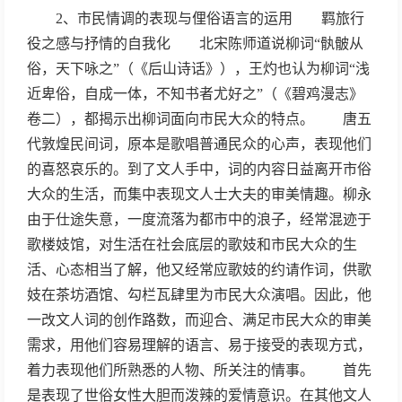
2、市民情调的表现与俚俗语言的运用 羁旅行
役之感与抒情的自我化 北宋陈师道说柳词“骫骳从
俗，天下咏之”（《后山诗话》），王灼也认为柳词“浅
近卑俗，自成一体，不知书者尤好之”（《碧鸡漫志》
卷二），都揭示出柳词面向市民大众的特点。 唐五
代敦煌民间词，原本是歌唱普通民众的心声，表现他们
的喜怒哀乐的。到了文人手中，词的内容日益离开市俗
大众的生活，而集中表现文人士大夫的审美情趣。柳永
由于仕途失意，一度流落为都市中的浪子，经常混迹于
歌楼妓馆，对生活在社会底层的歌妓和市民大众的生
活、心态相当了解，他又经常应歌妓的约请作词，供歌
妓在茶坊酒馆、勾栏瓦肆里为市民大众演唱。因此，他
一改文人词的创作路数，而迎合、满足市民大众的审美
需求，用他们容易理解的语言、易于接受的表现方式，
着力表现他们所熟悉的人物、所关注的情事。 首先
是表现了世俗女性大胆而泼辣的爱情意识。在其他文人