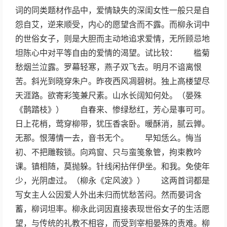
词的同类题材作品中，爱情缺失的深闺女性一般只是自
怨自艾，逆来顺受，内心的愿望含而不露。而柳永词中
的世俗女子，则是大胆而主动地追求爱情，无所顾忌地
坦陈心中对平等自由的爱情的渴望。试比较： 槛菊
愁烟兰泣露。罗幕轻寒，燕子双飞去。明月不谙离恨
苦。斜光到晓穿朱户。昨夜西风凋碧树。独上高楼望尽
天涯路。欲寄彩笺兼尺素。山水长阔知何处。（晏殊
《鹊踏枝》） 自春来、惨绿愁红，芳心是事可可。
日上花梢，莺穿柳带，犹压香衾卧。暖酥消，腻云亸。
无那。恨薄情一去，音书无个。 早知恁么。悔当
初、不把雕鞍锁。向鸡窗、只与蛮笺象管，拘束教吟
课。镇相随，莫抛躲。针线闲拈伴伊坐。和我。免使年
少，光阴虚过。（柳永《定风波》） 这两首词都是
写女主人公因爱人外出未归而忧愁苦闷。然而晏词含
蓄，柳词坦率。柳永此词因直接表现世俗女子的生活愿
望，与传统的礼教不相容，而受到宰相晏殊的责难。柳