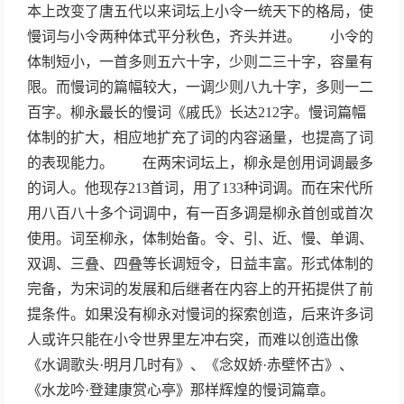
本上改变了唐五代以来词坛上小令一统天下的格局，使
慢词与小令两种体式平分秋色，齐头并进。 小令的
体制短小，一首多则五六十字，少则二三十字，容量有
限。而慢词的篇幅较大，一调少则八九十字，多则一二
百字。柳永最长的慢词《戚氏》长达212字。慢词篇幅
体制的扩大，相应地扩充了词的内容涵量，也提高了词
的表现能力。 在两宋词坛上，柳永是创用词调最多
的词人。他现存213首词，用了133种词调。而在宋代所
用八百八十多个词调中，有一百多调是柳永首创或首次
使用。词至柳永，体制始备。令、引、近、慢、单调、
双调、三叠、四叠等长调短令，日益丰富。形式体制的
完备，为宋词的发展和后继者在内容上的开拓提供了前
提条件。如果没有柳永对慢词的探索创造，后来许多词
人或许只能在小令世界里左冲右突，而难以创造出像
《水调歌头·明月几时有》、《念奴娇·赤壁怀古》、
《水龙吟·登建康赏心亭》那样辉煌的慢词篇章。