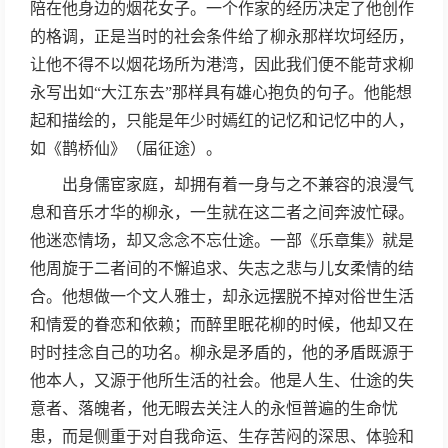
陪在他身边的烟花女子。一个作家的经历决定了他创作
的格调，正是当时的社会条件给了柳永那样坎坷经历，
让他不得不以烟花场所为港湾，因此我们便不能苛求柳
永写出如“大江东去”那样具有雄心抱负的句子。他能想
起和描绘的，只能是年少时嫣红的记忆和记忆中的人，
如《鹊桥仙》（届征途）。
出身儒宦家庭，却拥有着一身与之不兼容的浪漫气
息和音乐才华的柳永，一生就在这二者之间奔波忙碌。
他迷恋情场，却又念念不忘仕途。一部《乐章集》就是
他周旋于二者间的不懈追求、失志之悲与儿女柔情的结
合。他想做一个文人雅士，却永远摆脱不掉对俗世生活
和情爱的眷恋和依赖；而醉里眠花柳的时候，他却又在
时时挂念自己的功名。柳永是矛盾的，他的矛盾既源于
他本人，又源于他所生活的社会。他是人生、仕途的失
意者、落魄者，他无暇去关注人的永恒普遍的生命忧
患，而是侧重于对自我命运、生存苦闷的深思、体验和