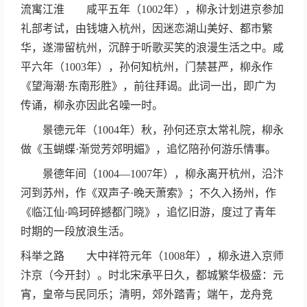
流寓江淮 咸平五年（1002年），柳永计划进京参加
礼部考试，由钱塘入杭州，因迷恋湖山美好、都市繁
华，遂滞留杭州，沉醉于听歌买笑的浪漫生活之中。咸
平六年（1003年），孙何知杭州，门禁甚严，柳永作
《望海潮·东南形胜》，前往拜谒。此词一出，即广为
传诵，柳永亦因此名噪一时。
景德元年（1004年）秋，孙何还京太常礼院，柳永
做《玉蝴蝶·渐觉芳郊明媚》，追忆陪孙何游乐情事。
景德年间（1004—1007年），柳永离开杭州，沿汴
河到苏州，作《双声子·晚天萧索》；不久入扬州，作
《临江仙·鸣珂碎撼都门晓》，追忆旧游，度过了青年
时期的一段放浪生活。
科举之路 大中祥符元年（1008年），柳永进入京师
汴京（今开封）。时北宋承平日久，都城繁华极盛：元
宵，皇帝与民同乐；清明，郊外踏青；端午，龙舟竞