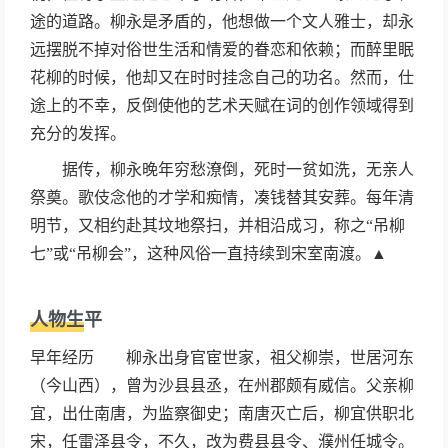
途的道路。柳永是矛盾的，他想做一个文人雅士，却永
远摆脱不掉对俗世生活和情爱的眷恋和依赖；而醉里眠
花柳的时候，他却又在时时挂念自己的功名。然而，仕
途上的不幸，反倒使他的艺术天赋在词的创作领域得到
充分的发挥。
据传，柳永晚年穷愁潦倒，死时一贫如洗，无亲人
祭奠。歌伎念他的才学和痴情，凑钱替其安葬。每年清
明节，又相约赴其坟地祭扫，并相沿成习，称之“吊柳
七”或“吊柳会”，这种风俗一直持续到宋室南渡。▲
人物生平
早年经历 柳永出身官宦世家，祖父柳崇，世居河东
（今山西），曾为沙县县丞，在州郡颇有威信。父亲柳
宜，出仕南唐，为监察御史；南唐灭亡后，柳宜供职北
宋，任雷泽县令，不久，改为费县县令、濮州任城令。