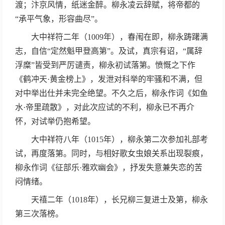
渡；汴京风情，纸迷金醉。柳永凌云辞赋，将帝都的
“承平气象，形容曲尽”。
大中祥符二年（1009年），春闱在即，柳永踌躇满
志，自信“定然魁甲登高第”。及试，真宗有诏，“属辞
浮糜”皆受到严厉谴责，柳永初试落第。愤慨之下作
《鹤冲天·黄金榜上》，发泄对科举的牢骚和不满，但
对中举出仕并未完全绝望。不久之后，柳永作词《如鱼
水·帝里疏散》，对此次应试的不利，柳永已不再介
怀，对试举仍抱希望。
大中祥符八年（1015年），柳永第二次参加礼部考
试，再度落第。同时，与相好歌女虫娘关系出现裂痕，
柳永作词《征部乐·雅欢幽会》，抒发失意兼失恋的苦
闷情绪。
天禧二年（1018年），长兄柳三复进士及第，柳永
第三次落榜。