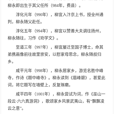
柳永即出生于其父任所（984年，费县）。
淳化元年（990年），柳宜入汴京上书，授全州通
判，柳永随父赴任。
淳化五年（994年），柳宜以赞善大夫调往扬州，
柳永随往，习作《劝学文》。
至道三年（997年），柳宜屡迁至国子博士，命其
弟携画像前往故里崇安，以慰家母思念，柳永随叔归
乡。
咸平元年（998年），柳永居家乡，游览名胜中峰
寺，作诗《题中峰寺》。柳永读到《眉峰碧》，甚爱此
词，将它题写在墙壁上，反复琢磨。
咸平四年（1001年），柳永尝试为词，作《巫山一
段云·六六真游洞》，歌颂家乡风景武夷山，有“飘飘凌
云之意”。