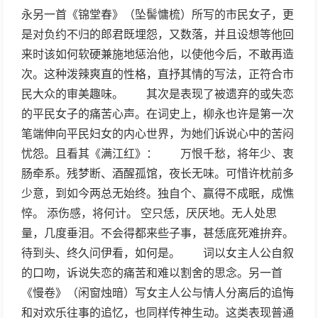
永另一首《锦堂春》（坠髻慵梳）所写的市民女子，更
是对负约不归的郎君既埋怨，又数落，并且设想等他回
来时该如何软硬兼施地惩治他，以使他今后，不敢再造
次。这种泼辣爽直的性格，直抒其情的写法，正符合市
民大众的审美趣味。 其次是表现了被遗弃的或失恋
的平民女子的痛苦心声。在词史上，柳永也许是第一次
笔端伸向平民妇女的内心世界，为她们诉说心中的苦闷
忧怨。且看其《满江红》： 万恨千愁，将年少、衷
肠牵系。残梦断、酒醒孤馆，夜长无味。可惜许枕前多
少意，到如今两总无始终。独自个、赢得不成眠，成憔
悴。 添伤感，将何计。 空只恁，厌厌地。无人处思
量，几度垂泪。不会得都来些子事，甚恁底死难拚弃。
待到头、终久问伊看，如何是。 词以女主人公自叙
的口吻，诉说失恋的痛苦和难以割舍的思念。另一首
《慢卷》（闲窗烛暗）写女主人公与情人分离后的追悔
和对欢乐往事的追忆，也同样传神生动。这类表现普通