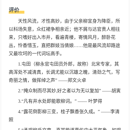
评价
天性风流，才性高妙，由于父亲柳宜身为降臣，所
以科场失意，众红裙争相亲近；他不屑与达官贵人相往
来，只嗜好出入市井，看遍青楼，寄情风月，醉卧花
丛，怜香惜玉，直把群妓当倩娘……他是最风流却路途
又最坎坷的一代词坛高手。
1.屯田（柳永官屯田员外郎，故称）北宋专家，其
高浑处不减清真，长调尤能以沉雄之魄，清劲之气，写
奇丽之情，做挥绰之声” ——郑文火卓
2.“掩众制而尽其妙,好之者以为无以复加” ——胡寅
3.“凡有井水处即能歌柳词。” —— 叶梦得
4.“露花倒影柳三变，桂子飘香张久成。” ——李清
照