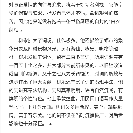
对真正爱情的向往与追求，执着于对功名利禄、官能享
受的渴望与追求，抒发自己怀才不遇，命运艰舛的痛
苦。因此他只能做着拖着一条世俗尾巴的自封的“白衣
卿相”。
柳永扩大了词境，佳作极多。他还描绘了都市的繁
华景象及四时景物风光，另有游仙、咏史、咏物等题
材。柳永发展了词体，留存二百多首词，所用词调竟有
一百五十个之多，并大部分为前所未见的、以旧腔改造
或自制的新调，又十之七八为长调慢词，对词的解放与
进步作出了巨大贡献。柳永还丰富了词的表现手法，他
的词讲究章法结构，词风真率明朗，语言自然流畅，有
鲜明的个性特色。他上承敦煌曲，用民间口语写作大量
“俚词”，下开金元曲。柳词又多用新腔、美腔，旖旎近
情，富于音乐美。他的词不仅在当时流播极广，对后世
影响也十分深巨。 ▲