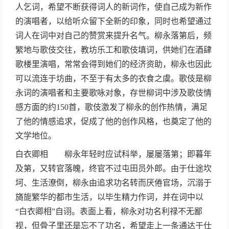
人乞词，希望不断获得词人的新词作，使自己成为新作
的演唱者，以给听众留下全新的印象，同时也希望通过
词人在词中对自己的赞赏来提升名气。柳永落第后，频
繁地与歌伎交往，教坊乐工和歌伎填词，供她们在酒肆
歌楼里演唱，常常会得到她们的经济资助，柳永也因此
可以流连于坊曲，不至于有太多的衣食之虞。歌伎是柳
永词的演唱者和主要歌咏对象，存世柳词中涉及歌伎情
感方面的约150首，歌伎激发了柳永的创作热情，满足
了他的情感追求，促成了他的创作风格，也奠定了他的
文学地位。
白衣卿相 柳永年轻时应试科举，屡屡落第；即暮年
及第，又转官落魄，终官不过屯田员外郎。由于仕途坎
坷、生活潦倒，柳永由追求功名转而厌倦官场，沉溺于
旖旎繁华的都市生活，以毕生精力作词，并在词中以
“白衣卿相”自诩。表面上看，柳永对功名利禄不无鄙
视，但骨子里还是忘不了功名，希望走上一条通达于仕