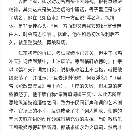
表面上看，柳永对功名利禄不无鄙视，很有点叛逆
精神。其实这只是失望之后的牢骚话，骨子里还是忘不
了功名，他在《如鱼水》中一方面说“浮名利，拟拚
休。是非莫挂心头。”另一方面却又自我安慰说“富贵岂
由人，时会高志须酬”。因此，他在科场初次失利后不
久，就重整旗鼓，再战科场。
仁宗初年的再试，考试成绩本已过关，但由于《鹤
冲天》词传到禁中，上达宸听。等到临轩放榜时，仁宗
以《鹤冲天》词为口实，说柳永政治上不合格，就把他
给黜落了，并批示：“且去浅斟低唱，何要浮名？”（吴
曾《能改斋漫录》卷十六）。再度的失败，柳永真的有
些愤怒了，他干脆自称“奉旨填词柳三变”，从此无所顾
忌地纵游妓馆酒楼之间，致力于民间新声和词的艺术创
作。官场上的不幸，反倒成全了才子词人柳永，使他的
艺术天赋在词的创作领域得到充分的发挥。当时教坊乐
工和歌姬每得新腔新调，都请求柳永为之填词，然后才