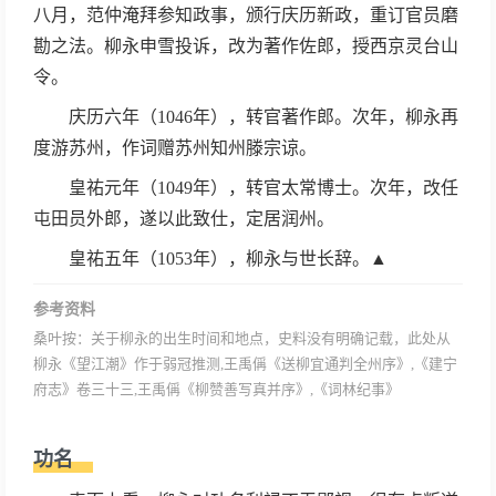
八月，范仲淹拜参知政事，颁行庆历新政，重订官员磨
勘之法。柳永申雪投诉，改为著作佐郎，授西京灵台山
令。
庆历六年（1046年），转官著作郎。次年，柳永再
度游苏州，作词赠苏州知州滕宗谅。
皇祐元年（1049年），转官太常博士。次年，改任
屯田员外郎，遂以此致仕，定居润州。
皇祐五年（1053年），柳永与世长辞。▲
参考资料
桑叶按：关于柳永的出生时间和地点，史料没有明确记载，此处从
柳永《望江潮》作于弱冠推测,王禹偁《送柳宜通判全州序》,《建宁
府志》卷三十三,王禹偁《柳赞善写真并序》,《词林纪事》
功名