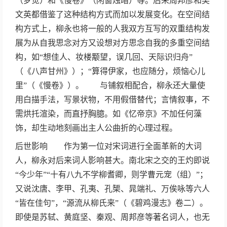
（梦觉）和《慢卷》（闲窗烛暗）等。后来周邦彦和吴
文英都借鉴了这种结构方式而加以发展变化。在空间结
构方式上，柳永也将一般的人我双方互写的双重结构发
展为从自我思念对方又设想对方思念自我的多重空间结
构，如“想佳人、妆楼颙望，误几回、天际识归舟”
（《八声甘州》）；“算得伊家，也应随分，烦恼心儿
里”（《慢卷》）。 与铺叙相配合，柳永还大量使
用白描手法，写景状物，不用假借替代；言情叙事，不
需烘托渲染，而直抒胸臆。如《忆帝京》不加任何藻
饰，却生动地刻画出主人公曲折的心理过程。
后世影响 作为第一位对宋词进行全面革新的大词
人，柳永对后来词人影响甚大。南北宋之交的王灼即说
“今少年”“十有八九不学柳耆卿，则学曹元宠（组）”；
又说沈唐、李甲、孔夷、孔榘、晁端礼、万俟咏等六人
“皆在佳句”，“源流从柳氏来”（《碧鸡漫志》卷二）。
即使是苏轼、黄庭坚、秦观、周邦彦等著名词人，也无