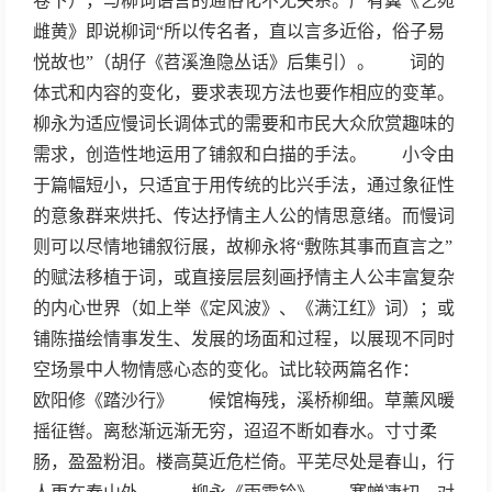
卷下），与柳词语言的通俗化不无关系。严有翼《艺苑
雌黄》即说柳词“所以传名者，直以言多近俗，俗子易
悦故也”（胡仔《苕溪渔隐丛话》后集引）。 词的
体式和内容的变化，要求表现方法也要作相应的变革。
柳永为适应慢词长调体式的需要和市民大众欣赏趣味的
需求，创造性地运用了铺叙和白描的手法。 小令由
于篇幅短小，只适宜于用传统的比兴手法，通过象征性
的意象群来烘托、传达抒情主人公的情思意绪。而慢词
则可以尽情地铺叙衍展，故柳永将“敷陈其事而直言之”
的赋法移植于词，或直接层层刻画抒情主人公丰富复杂
的内心世界（如上举《定风波》、《满江红》词）；或
铺陈描绘情事发生、发展的场面和过程，以展现不同时
空场景中人物情感心态的变化。试比较两篇名作：
欧阳修《踏沙行》 候馆梅残，溪桥柳细。草薰风暖
摇征辔。离愁渐远渐无穷，迢迢不断如春水。寸寸柔
肠，盈盈粉泪。楼高莫近危栏倚。平芜尽处是春山，行