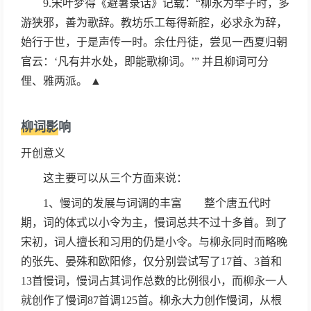
9.宋叶梦得《避暑录话》记载：“柳永为举子时，多
游狭邪，善为歌辞。教坊乐工每得新腔，必求永为辞，
始行于世，于是声传一时。余仕丹徒，尝见一西夏归朝
官云：‘凡有井水处，即能歌柳词。’” 并且柳词可分
俚、雅两派。 ▲
柳词影响
开创意义
这主要可以从三个方面来说：
1、慢词的发展与词调的丰富 整个唐五代时
期，词的体式以小令为主，慢词总共不过十多首。到了
宋初，词人擅长和习用的仍是小令。与柳永同时而略晚
的张先、晏殊和欧阳修，仅分别尝试写了17首、3首和
13首慢词，慢词占其词作总数的比例很小，而柳永一人
就创作了慢词87首调125首。柳永大力创作慢词，从根