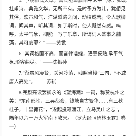
5.“予观柳氏文章，喜其能道嘉佑中太平气象，如观
杜甫诗，典雅文华，无所不有。是时予方为儿，犹想见
其俗，欢声和气，洋溢道路之间，动植咸若。令人歌柳
词，闻其声，听其词，如丁斯时，使人慨然有感。呜
呼，太平气象，柳能一写于乐章，所谓词人盛事之黼
藻，其可废耶？” ——黄裳
6."其词格固不高，而音律谐婉，语意妥贴,承平气
象,形容曲尽。" ——陈振孙
7.“渐霜风凄紧，关河冷落，残照当楼”三句，“不减
唐人高处”。 ——苏轼
8.完颜亮读罢柳永的《望海潮》一词，称赞杭州之
美：“东南形胜，三吴都会，钱塘自古繁华……有三秋
桂子，十里荷花”，“遂起投鞭渡江、立马吴山之志”，
隔年以六十万大军南下攻宋。（罗大经《鹤林玉露》卷
一）