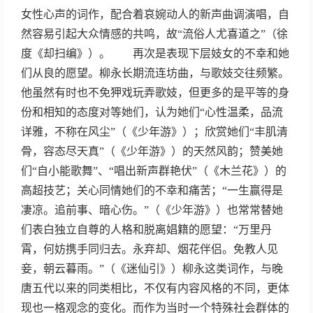
女性心声的词作，配合着哀婉动人的新声曲调演唱，自
然容易引起大众情感的共鸣，故“流俗人尤喜道之”（徐
度《却扫编》）。 再次是表现下层妓女的不幸和她
们从良的愿望。柳永长期流连坊曲，与歌妓交往频繁。
他虽然有时也不免狎戏玩弄歌妓，但更多的是平等的身
份和相知的态度对等她们，认为她们“心性温柔，品流
详雅，不称在风尘”（《少年游》）；欣赏她们“丰肌清
骨，容态尽天真”（《少年游》）的天然风韵；赞美她
们“自小能歌舞”、“唱出新声群艳伏”（《木兰花》）的
高超技艺；关心同情她们的不幸和痛苦；“一生赢得是
凄凉。追前事、暗心伤。”（《少年游》）也常常替她
们表白独立自尊的人格和脱离娼籍的愿望：“万里丹
霄，何妨携手同归去。永弃却、烟花伴侣。免教人见
妾，朝云暮雨。”（《迷仙引》）柳永这类词作，与晚
唐五代以来的同类相比，不仅有内容风格的不同，更体
现也一格观念的变化。而作为当时一个特殊社会群体的