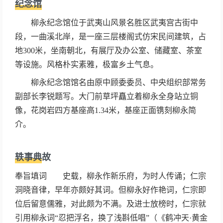
纪念馆
生精力作词，并以“白衣卿相”自诩。其词
多描绘城市风光和歌妓生活，尤长于抒写
柳永纪念馆位于武夷山风景名胜区武夷宫古街中
羁旅行役之情，创作慢词独多。铺叙刻
段，一曲溪北岸，是一座三层楼阁式仿宋民间建筑，占
画，情景交融，语言通俗，音律谐婉，在
地300米，坐南朝北，有展厅及办公室、储藏室、茶室
当时流传极其广泛，人称“凡有井水饮
等设施。风格朴实素雅，极富乡土气息。
处，皆能歌柳词”，婉约派最具代表性的
柳永纪念馆馆名由原中顾委委员、中央组织部常务
人物之一，对宋词的发展有重大影响，代
副部长李锐题写。大门前草坪矗立着柳永全身站立铜
表作 《雨霖铃》《八声甘州》。
像，花岗岩四方基座高1.34米，基座正面镌刻柳永简
介。
轶事典故
奉旨填词 史载，柳永作新乐府，为时人传诵；仁宗
洞晓音律，早年亦颇好其词。但柳永好作艳词，仁宗即
位后留意儒雅，对此颇为不满。及进士放榜时，仁宗就
引用柳永词“忍把浮名，换了浅斟低唱”（《鹤冲天·黄金