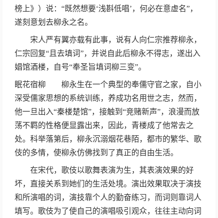
榜上》）说：“既然想要‘浅斟低唱’，何必在意虚名”，
遂刻意划去柳永之名。
宋人严有翼亦载有此事，说有人向仁宗推荐柳永，
仁宗回复“且去填词”，并说自此后柳永不得志，遂出入
娼馆酒楼，自号“奉圣旨填词柳三变”。
眠花宿柳 柳永生在一个典型的奉儒守官之家，自小
深受儒家思想的系统训练，养成功名用世之志，然而，
他一旦出入“秦楼楚馆”，接触到“竞赌新声”，浪漫而放
荡不羁的性格便显露出来，因此，青楼成了他常去之
处。科举落第后，柳永沉溺烟花巷陌，都市的繁华、歌
伎的多情，使柳永仿佛找到了真正的自由生活。
在宋代，歌伎以歌舞表演为生，其表演效果的好
坏，直接关系到她们的生活处境。演出效果取决于演技
和所演唱的词，演技靠个人的勤奋练习，而词则靠词人
填写。歌伎为了使自己的演唱吸引观众，往往主动向词