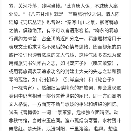
紧，关河冷落，残照当楼。’此真唐人语，不减唐人高
处矣。” 《八声甘州》就是一首羁旅行役之词。清人陈
廷焯《词坛丛话》也曾说：“秦写山川之景，柳写羁旅
之情，俱臻绝顶，有不可以言语形容者。”柳永的羁旅
行词约为60首，占全词的近四分之一。羁旅题材常用于
表现文士追求功名不果后的心情与思绪，因而柳永的羁
旅行役词也透着浓厚的文人气质，这种气质多表现为或
用羁旅词书法怀古之志，如《双声子》（晚天萧索），
或用羁旅词表现追求功名的封建士大夫的失志之悲和飘
零的孤独，如《归朝欢》（别岸扁舟）和《轮台子》
（一枕青宵）。然细细品读柳永的羁旅词，却会发现这
类词中仍有相当一部分夹着世俗的尾巴，即一方面高唱
文人格调，一方面剪不断与歌妓的相思和缠绵的回忆。
试看《雪梅香》一词：“景萧索，危楼独立面晴空。动
悲秋情绪，当时宋玉应同。渔市孤烟袅寒碧，水村残叶
舞愁红。楚天阔，浪浸斜阳，千里溶溶。 临风，想佳