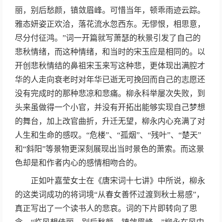
丽，别后愁颜，镇敛眉峰。可惜当年，顿乖雨迹云踪。
雅态妍姿正欢洽，落花流水忽西东。无憀恨，相思意，
尽分付征鸿。”词一开篇就写萧瑟的秋景引发了自己的
悲秋情绪，而这种情绪，和当时的宋玉应是相同的。以
开创悲秋情结的鼻祖宋玉来写这种悲，更体现出满腔才
华的人走向衰老时对年华已逝无可挽回而自己的志愿还
没有完成时的那种悲凉和悲痛。柳永科举屡次失败，到
头来虽做得一个小官，并没有开拓出能够实现自己梦想
的舞台，加上改官曲折，升迁无望，柳永内心充满了对
人生和生命的感叹。“危楼”、“孤烟”、“残叶”、“楚天”
和“斜阳”等景物更深刻展现出当时景色的萧索。而这景
色却是和作者内心的感情相吻合的。
正如叶嘉莹女士在《唐宋词十七讲》中所说，柳永
的这类词成功的将词境“从春女善怀过渡到秋士易感”，
真正写出了一个读书人的悲哀。词的下片即转向了思