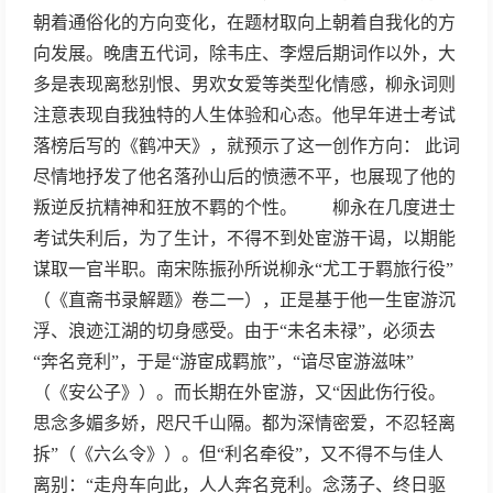
朝着通俗化的方向变化，在题材取向上朝着自我化的方
向发展。晚唐五代词，除韦庄、李煜后期词作以外，大
多是表现离愁别恨、男欢女爱等类型化情感，柳永词则
注意表现自我独特的人生体验和心态。他早年进士考试
落榜后写的《鹤冲天》，就预示了这一创作方向： 此词
尽情地抒发了他名落孙山后的愤懑不平，也展现了他的
叛逆反抗精神和狂放不羁的个性。 柳永在几度进士
考试失利后，为了生计，不得不到处宦游干谒，以期能
谋取一官半职。南宋陈振孙所说柳永“尤工于羁旅行役”
（《直斋书录解题》卷二一），正是基于他一生宦游沉
浮、浪迹江湖的切身感受。由于“未名未禄”，必须去
“奔名竞利”，于是“游宦成羁旅”，“谙尽宦游滋味”
（《安公子》）。而长期在外宦游，又“因此伤行役。
思念多媚多娇，咫尺千山隔。都为深情密爱，不忍轻离
拆”（《六么令》）。但“利名牵役”，又不得不与佳人
离别：“走舟车向此，人人奔名竞利。念荡子、终日驱