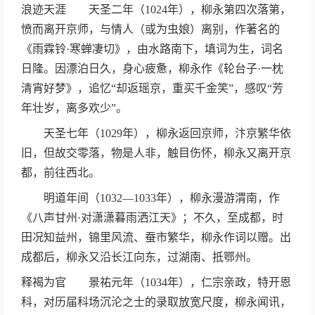
浪迹天涯 天圣二年（1024年），柳永第四次落第，
愤而离开京师，与情人（或为虫娘）离别，作著名的
《雨霖铃·寒蝉凄切》，由水路南下，填词为生，词名
日隆。因漂泊日久，身心疲惫，柳永作《轮台子·一枕
清宵好梦》，追忆“却返瑶京，重买千金笑”，感叹“芳
年壮岁，离多欢少”。
天圣七年（1029年），柳永返回京师，汴京繁华依
旧，但故交零落，物是人非，触目伤怀，柳永又离开京
都，前往西北。
明道年间（1032—1033年），柳永漫游渭南，作
《八声甘州·对潇潇暮雨洒江天》；不久，至成都，时
田况知益州，锦里风流、蚕市繁华，柳永作词以赠。出
成都后，柳永又沿长江向东，过湖南、抵鄂州。
释褐为官 景祐元年（1034年），仁宗亲政，特开恩
科，对历届科场沉沦之士的录取放宽尺度，柳永闻讯，