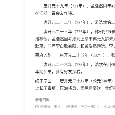
唐开元十九年（731年），孟浩然同年4
在江浙一带会友作诗。
唐开元二十二年（734年），孟浩然第二
唐开元二十三年（735年），韩朝宗为襄
推荐他，孟浩然因考虑到上京干谒张九龄未
赴京。同年李白赴襄阳，和孟浩然游玩。李
幕府入职 唐开元二十五年（737年），
唐开元二十六年（738年），浩然在荆州
年病加重，多有好友探看。
终于南园 唐开元二十八年（公元740年
上长了毒疮，医治将愈，因纵情宴饮，食鲜
参考资料
[宋]欧阳修、宋祁．《新唐书（全二十册）》：中华书局，197