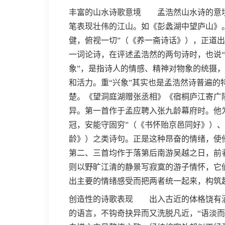
丰富的山水诗歌意境 孟浩然山水诗的意境
笔表现壮伟的江山。如《彭蠡湖中望庐山》
健，俯视一切”（《养一斋诗话》），正道出
一词论诗，在评述孟浩然的两句诗时，也说“
象”，是指诗人的情感、精神对物象的统摄
和活力。重“兴象”其实也是孟浩然诗普遍
楚。《望洞庭湖赠张丞相》《宿桐庐江寄广
异。第一首作于孟应聘入张九龄幕府时。他
冠，安能守固穷”（《书怀贻京邑同好》）、
龄》）之类诗句。正是这种昂奋的情绪，使
第二、三首均作于落第后南游吴越之日，前
则以野旷江清的静景写寂寞的游子情怀，它们
出主要的情绪感受而把两者统一起来，构筑
创造性的诗歌表现 出入古近的体格饶有洒
的语言，不钩奇抉异而又洗脱凡近，“语淡