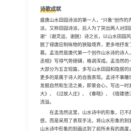
诗歌成就
盛唐山水田园诗派的第一人，“兴象”创作
派，又称田园诗派，后人为了突出两人对田园
谢”（谢灵运、谢朓）诗之长，以山水田园
脱了禄唐应制咏物的狭隘境界，更多地抒发
慕。孟浩然是唐代第一个创作山水诗的诗人
丞相》写得气势磅礴，格调浑成。孟浩然的
大部分为五言短篇，多写山水田园和隐居的
更多的是属于诗人的自我表现。孟诗不事雕饰
发掘自然和生活之美，即景会心，写出一时
大》、《过故人庄》、《春晓》、《宿建德
流溢。
在孟浩然这里，山水诗中的形象，已不再
感，而是采用了表现手法，将山水形象的刻
山水诗中形象的刻画达到了前所未有的高度