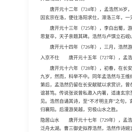
唐开元十二年（724年），孟浩然36岁
因玄宗在洛，便往洛阳求仕，滞洛三年，一
唐开元十三年（725年），李白出蜀，游
思复卒，天子亲题其碑。浩然与卢馔立石岘
唐开元十四年（726年），三月，浩然游
入京不仕 唐开元十五年（727年），孟
唐开元十六年（728年），初春，在长安
九岁，然而，科举不中。同年孟浩然与王维
第后，孟浩然仍留在长安献赋以求赏识，曾
谊甚笃。传说张说曾私邀入内署，适逢玄宗
见。浩然自诵其诗，至“不才明主弃”之句，
归襄阳。后漫游吴越，穷极山水之胜。
隐居山水 唐开元十七年（729年），孟
泛舟太湖。曹三御史拟荐浩然，浩然作诗婉