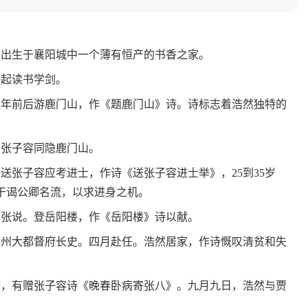
然出生于襄阳城中一个薄有恒产的书香之家。
起读书学剑。
是年前后游鹿门山，作《题鹿门山》诗。诗标志着浩然独特的
与张子容同隐鹿门山。
送张子容应考进士，作诗《送张子容进士举》，25到35岁
干谒公卿名流，以求进身之机。
张说。登岳阳楼，作《岳阳楼》诗以献。
州大都督府长史。四月赴任。浩然居家，作诗慨叹清贫和失
，有赠张子容诗《晚春卧病寄张八》。九月九日，浩然与贾