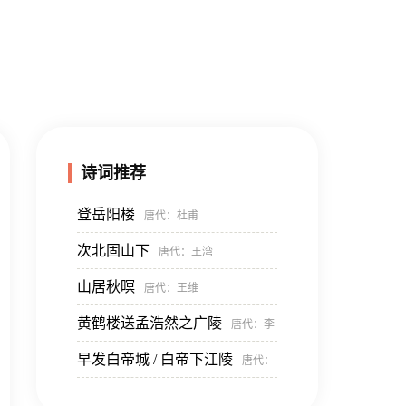
诗词推荐
登岳阳楼
唐代
：杜甫
次北固山下
唐代
：王湾
山居秋暝
唐代
：王维
黄鹤楼送孟浩然之广陵
唐代
：李
早发白帝城 / 白帝下江陵
唐代
：
白
李白