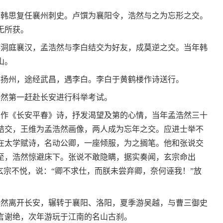
，韩思复任襄州刺史。卢馔为襄阳令，浩然与之为忘形之交。
无所获。
洞庭襄汉，孟浩然与李白结交为好友，成莫逆之交。当年韩
山。
扬州，途经武昌，遇李白。李白于黄鹤楼作诗送行。
浩然第一赶赴长安进行科举考试。
作《长安平春》诗，抒发渴望及第的心情，当年孟浩然三十
结交，王维为孟浩然画像，两人成为忘年之交。应进士举不
在太学赋诗，名动公卿，一座倾服，为之搁笔。他和张说交
至，浩然惊避床下。张说不敢隐瞒，据实奏闻，玄宗命出
玄宗不悦，说：“卿不求仕，而朕未尝弃卿，奈何诬我！”放
浩然离开长安，辗转于襄阳、洛阳，夏季游吴越，与曹三御史
言谢绝，次年游玩于江南的名山古刹。