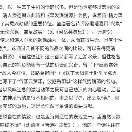
，以一种富于生机的恬静居多。但是他也能够以宏丽的文
。清人潘德舆以此诗和《早发渔浦潭》为例，说孟诗“精力浑
了其意兴勃郁的重要特征。盛唐著名诗评家殷璠喜用“兴象”
无论兴象，兼复故实”（见《河岳英灵集》）。所谓“兴
，使之和诗人心灵的颤动融为一体，从而获得生命、具有个性
的特点。这通过几首不同的作品之间的比较，可以看得更清
陵旧游》《宿建德江》这三首诗都写了江湖水景，但性格各
为自己的抱负能够有一试的机会而兴奋，曾写下“感激遂弹
“故人今在位，歧路莫迟回”（《送丁大凤进士赴举呈张九
他写下了“气蒸云梦泽，波撼岳阳城”这样气势磅礴的名句。
者以风鸣江急的激越动荡之景写自己悲凉的内心骚动，后者
的神采气韵是很不相同的。本之以“兴”，出之以“象”，突
起完整的意境，这是孟浩然写景诗的重要贡献。
脱自在的情致，也是孟诗创造性的表现之一。孟浩然诗歌
而味终不薄”（沈德潜《唐诗别裁集》）。他的一些诗往往在