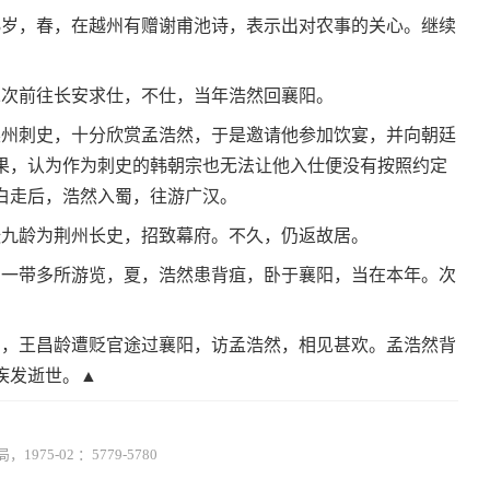
3岁，春，在越州有赠谢甫池诗，表示出对农事的关心。继续
次前往长安求仕，不仕，当年浩然回襄阳。
州刺史，十分欣赏孟浩然，于是邀请他参加饮宴，并向朝廷
果，认为作为刺史的韩朝宗也无法让他入仕便没有按照约定
白走后，浩然入蜀，往游广汉。
张九龄为荆州长史，招致幕府。不久，仍返故居。
一带多所游览，夏，浩然患背疽，卧于襄阳，当在本年。次
），王昌龄遭贬官途过襄阳，访孟浩然，相见甚欢。孟浩然背
疾发逝世。▲
5-02 ：5779-5780