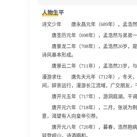
人物生平
诗文少年 唐永昌元年（689年），孟浩
唐圣历元年（698年），孟浩然与弟弟一
唐景龙二年（708年），孟浩然20岁，
诗风基本形成。
唐景云二年（711年），孟浩然23岁，
漫游求仕 唐先天元年（712年），冬天，
间，辞亲远行，漫游长江流域，广交朋友，
唐开元五年（717年），游洞庭湖。干谒
唐开元六年（718年），二月，张说为荆
意，渴望有人向皇帝引荐。
唐开元八年（720年），暮春，浩然抱病
舁登岘山，诗酒唱和。