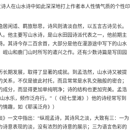
位诗人在山水诗中如此深深地打上作者本人性情气质的个性印
居闲适、羁旅愁思，诗风则清淡自然，以五言古诗见长。
人。他主要写山水诗，是山水田园诗派代表之一，他前期主
诗。其诗今存二百余首，大部分是他在漫游途中写下的山水
、岘山和鹿门山时所写的遣兴之作。还有少数诗篇是写田园
。
长期发展，取得了显著的成就。到孟浩然，山水诗又被提
的关系，不仅是彼此衬托，而且常常是水乳交融般的密合；
的成分，而显得更加单纯明净；诗的结构也更加完美。孟浩
多山水乐，频作泛舟行。”（《经七里滩》）他的诗经常写到
的情趣，如《耶溪泛舟》）
》一文中指出：“纵观孟诗，其诗风之淡，大致有三：一为
为诗意表现的淡，没有浓烈的诗意的展示；三为语言色彩的