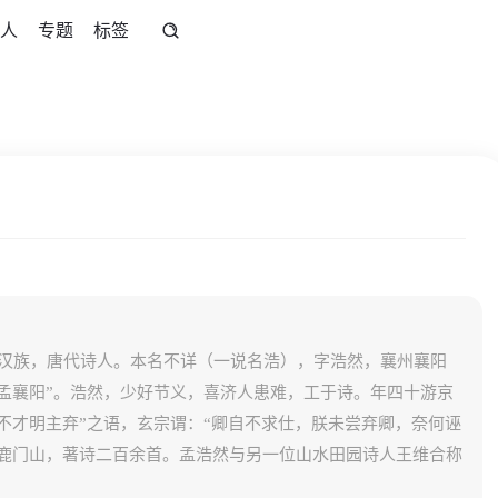
人
专题
标签
，男，汉族，唐代诗人。本名不详（一说名浩），字浩然，襄州襄阳
孟襄阳”。浩然，少好节义，喜济人患难，工于诗。年四十游京
不才明主弃”之语，玄宗谓：“卿自不求仕，朕未尝弃卿，奈何诬
居鹿门山，著诗二百余首。孟浩然与另一位山水田园诗人王维合称