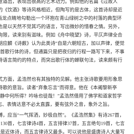
意道出，表现出很高的艺术功力。例如他的名篇《过故人
的《饮酒》等诗风格相近，但陶写的是古体，这首诗却是近
，画龙点睛地勾勒出一个环抱在青山绿树之中的村落的典型环
也是以天然不觉其巧的语言，写出微妙的惜春之情。另外，
拘限，读来别有滋味。例如《舟中晓望》诗，平仄声律全合
胡应麟《诗薮》认为此类诗“自是六朝短古，加以声律，便觉
一首歌行体的诗，但通篇只是把夜归的行程一路写下来，不事
诗语言简约的特点，而突出歌行体的蝉联句法，读来颇有行
方面，孟浩然也有其独特的见解。他主张诗歌要用形象思
诗歌的意旨。读者“弃象忘言”而得意。他在《本阇黎新亭
。静中何所得？吟咏也徒哉！”孟浩然借用了佛学和道家哲学
言志、表情达意不必太直露，要有弦外之音，象外之旨。
应当“一气挥洒，妙极自然”。《孟浩然集》有诗267首，
130首，七言律诗4首，五言排律37首，五言绝句19首，七言
全是近体诗，而五言律诗又最多。可以说他是盛唐诗人大量写