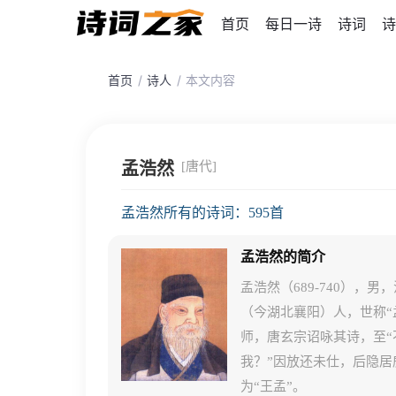
首页
每日一诗
诗词
诗
首页
诗人
本文内容
孟浩然
[唐代]
孟浩然所有的诗词：595首
孟浩然的简介
孟浩然（689-740）
（今湖北襄阳）人，世称“
师，唐玄宗诏咏其诗，至“
我？”因放还未仕，后隐
为“王孟”。