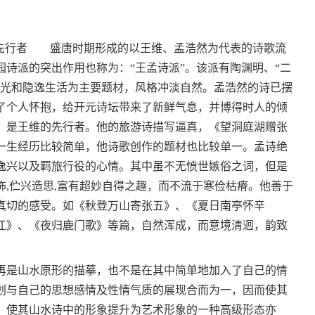
的先行者 盛唐时期形成的以王维、孟浩然为代表的诗歌流
诗派的突出作用也称为：“王孟诗派”。该派有陶渊明、“二
风光和隐逸生活为主要题材，风格冲淡自然。孟浩然的诗已摆
了个人怀抱，给开元诗坛带来了新鲜气息，并博得时人的倾
，是王维的先行者。他的旅游诗描写逼真，《望洞庭湖赠张
一生经历比较简单，他诗歌创作的题材也比较单一。孟诗绝
逸兴以及羁旅行役的心情。其中虽不无愤世嫉俗之词，但是
,伫兴造思,富有超妙自得之趣，而不流于寒俭枯瘠。他善于
真切的感受。如《秋登万山寄张五》、《夏日南亭怀辛
江》、《夜归鹿门歌》等篇，自然浑成，而意境清迥，韵致
是山水原形的描摹，也不是在其中简单地加入了自己的情
划与自己的思想感情及性情气质的展现合而为一，因而使其
，使其山水诗中的形象提升为艺术形象的一种高级形态亦