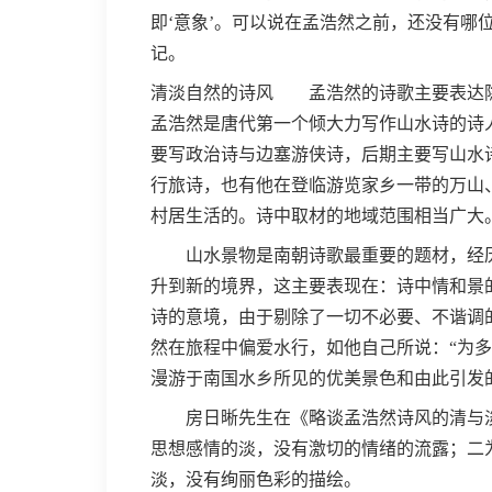
即‘意象’。可以说在孟浩然之前，还没有哪
记。
清淡自然的诗风 孟浩然的诗歌主要表达隐
孟浩然是唐代第一个倾大力写作山水诗的诗
要写政治诗与边塞游侠诗，后期主要写山水
行旅诗，也有他在登临游览家乡一带的万山
村居生活的。诗中取材的地域范围相当广大
山水景物是南朝诗歌最重要的题材，经历
升到新的境界，这主要表现在：诗中情和景
诗的意境，由于剔除了一切不必要、不谐调
然在旅程中偏爱水行，如他自己所说：“为
漫游于南国水乡所见的优美景色和由此引发
房日晰先生在《略谈孟浩然诗风的清与淡
思想感情的淡，没有激切的情绪的流露；二
淡，没有绚丽色彩的描绘。