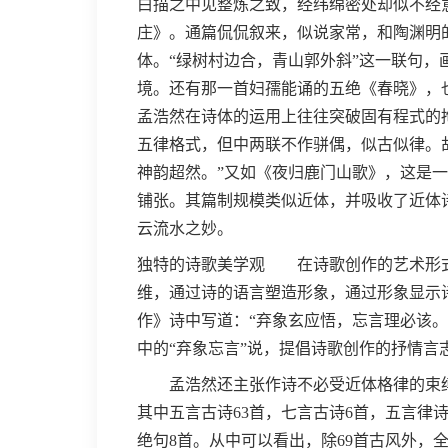
白描之中见整炼之致，经纬绵密处却似不经
庄》。通篇侃侃叙来，似说家常，和陶渊明
体。“绿树村边合，青山郭外斜”这一联句
境。还有那一首妇孺能诵的五绝《春晓》，
孟浩然在诗体的运用上往往突破固有程式的
五律格式，但中两联不作骈偶，似古似律。
神韵超然。”又如《夜归鹿门山歌》，这是
铺张。其篇制规模类似近体，并吸收了近体
云流水之妙。
独特的诗歌美学观 在诗歌创作的艺术形式
维，通过诗的语言塑造形象，通过形象显示
作》诗中写道：“弃象玄应悟，忘言理必该
中的“弃象忘言”说，提倡诗歌创作的抒情
孟浩然还主张作诗不必受近体格律的束缚，
其中五言古诗63首，七言古诗6首，五言律诗
绝句8首。从中可以看出，除69首古风外，