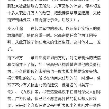
到耿京被叛徒张安国所杀、义军溃散的消息，便率领五
十多人袭击几万人的敌营，把叛徒擒拿带回建康，交给
南宋朝廷处决（当街游行示众，后砍头）。
步入仕途 在起义军中的表现，以及辛弃疾惊人的勇
敢和果断，使他名重一时。宋高宗便任命他为江阴签
判，从此开始了他在南宋的仕宦生涯，这时他才二十五
岁。
南下地方 辛弃疾初来到南方时，对南宋朝廷的怯懦
和畏缩并不了解，加上宋高宗赵构曾赞许过他的英勇行
为，不久后即位的宋孝宗也一度表现出想要恢复失地、
报仇雪耻的锐气，所以在他南宋任职的前一时期中，曾
写了不少有关抗金北伐的建议，像著名的《美芹十
论》、《九议》等。尽管这些建议书在当时深受人们称
赞，广为传诵，但已经不愿意再打仗的朝廷却反应冷
淡，只是对辛弃疾在建议书中所表现出的实际才干很感