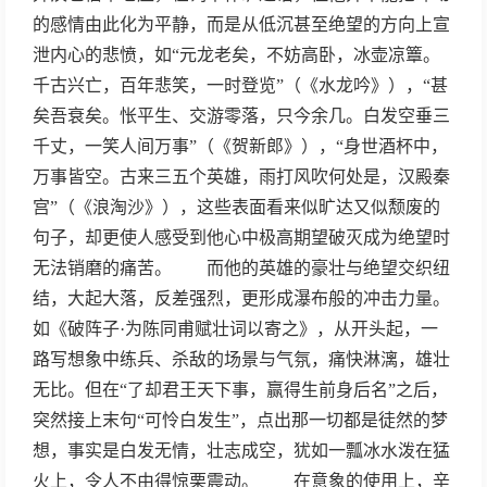
的感情由此化为平静，而是从低沉甚至绝望的方向上宣
泄内心的悲愤，如“元龙老矣，不妨高卧，冰壶凉簟。
千古兴亡，百年悲笑，一时登览”（《水龙吟》），“甚
矣吾衰矣。怅平生、交游零落，只今余几。白发空垂三
千丈，一笑人间万事”（《贺新郎》），“身世酒杯中，
万事皆空。古来三五个英雄，雨打风吹何处是，汉殿秦
宫”（《浪淘沙》），这些表面看来似旷达又似颓废的
句子，却更使人感受到他心中极高期望破灭成为绝望时
无法销磨的痛苦。 而他的英雄的豪壮与绝望交织纽
结，大起大落，反差强烈，更形成瀑布般的冲击力量。
如《破阵子·为陈同甫赋壮词以寄之》，从开头起，一
路写想象中练兵、杀敌的场景与气氛，痛快淋漓，雄壮
无比。但在“了却君王天下事，赢得生前身后名”之后，
突然接上末句“可怜白发生”，点出那一切都是徒然的梦
想，事实是白发无情，壮志成空，犹如一瓢冰水泼在猛
火上，令人不由得惊栗震动。 在意象的使用上，辛