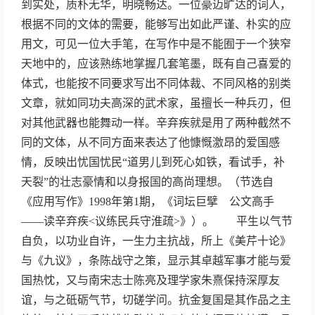
到实处，质朴无华，明晓畅达。一位豪迈旷达的词人，
根据不同的文体的需要，能够写出如此严谨、朴实的应
用文，可见一位大手笔，在写作中是不能囿于一个狭窄
天地中的，应该熟练地掌握几套笔墨，既有自己喜爱的
体式，也能按不同要求写出不同体裁、不同风格的别类
文章，就如同功夫高深的武术家，虽擅长一种兵刃，但
对其他武器也能舞动一样。辛弃疾就是用了两种截然不
同的文体，从不同方面来表达了他慷慨激昂的爱国感
情，反映出忧国忧民“道男儿到死心如铁，看试手，补
天裂”的壮志豪情和以身报国的高尚理想。（节选自
《应用写作》1998年第1期，《词坛巨擘 公文高手
——读辛弃疾<议练民兵守淮疏>》）。 平生以气节
自负，以功业自许，一生力主抗战，所上《美芹十论》
与《九议》，条陈战守之策，显示其卓越军事才能与爱
国热忱，又与南宋志士陈亮及理学家朱熹保持深厚友
谊，与之砥砺气节，切磋学问。抗金复国是其作品之主