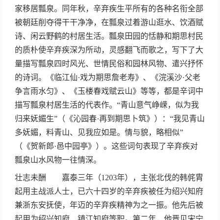
家移居瓢泉。同年秋，辛弃疾生平所有的各种名衔全部
被朝廷削夺得干干净净，在瓢泉过着游山逛水、饮酒赋
诗、闲云野鹤的村居生活。瓢泉田园的恬静和期思村民
的质朴使辛弃疾深为所动，灵感翻飞而歌之，写下了大
量描写瓢泉四时风光、世情民俗和园林风物、遣兴抒怀
的诗词。《临江仙·戏为期思詹老寿》、《浣溪沙·父老
争言雨水匀》、《玉楼春戏赋云山》等等，都是辛词中
描写瓢泉村居生活的代表作。“青山意气峥嵘，似为我
归来妩媚生”（《沁园春·再到期思卜筑》）：“我见青山
多妩媚，料青山、见我应如是。情与貌，略相似”
（《贺新郎·邑中园亭》）。这些词句表现了辛弃疾对
瓢泉山水风物一往情深。
壮志未酬 嘉泰三年（1203年），主张北伐的韩侂胄
起用主战派人士，已六十四岁的辛弃疾被任为绍兴知府
兼浙东安抚使，年迈的辛弃疾精神为之一振。他先后被
起用为绍兴知府、镇江知府等职。第二年，他晋见宋宁