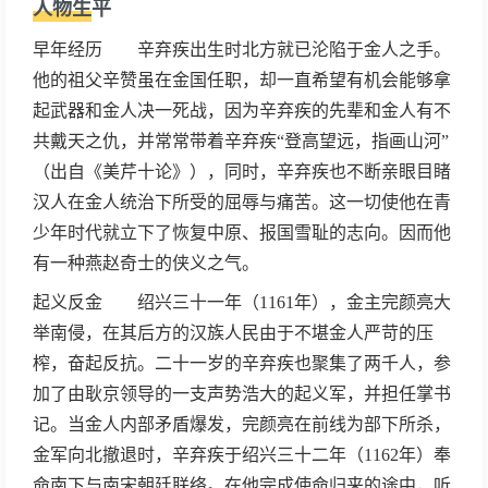
人物生平
十论》与《九议》，条陈战守之策。其词
抒写力图恢复国家统一的爱国热情，倾诉
早年经历 辛弃疾出生时北方就已沦陷于金人之手。
壮志难酬的悲愤，对当时执政者的屈辱求
他的祖父辛赞虽在金国任职，却一直希望有机会能够拿
和颇多谴责；也有不少吟咏祖国河山的作
起武器和金人决一死战，因为辛弃疾的先辈和金人有不
品。题材广阔又善化用前人典故入词，风
共戴天之仇，并常常带着辛弃疾“登高望远，指画山河”
格沉雄豪迈又不乏细腻柔媚之处。由于辛
（出自《美芹十论》），同时，辛弃疾也不断亲眼目睹
弃疾的抗金主张与当政的主和派政见不
汉人在金人统治下所受的屈辱与痛苦。这一切使他在青
合，后被弹劾落职，退隐江西带湖。
少年时代就立下了恢复中原、报国雪耻的志向。因而他
有一种燕赵奇士的侠义之气。
起义反金 绍兴三十一年（1161年），金主完颜亮大
举南侵，在其后方的汉族人民由于不堪金人严苛的压
榨，奋起反抗。二十一岁的辛弃疾也聚集了两千人，参
加了由耿京领导的一支声势浩大的起义军，并担任掌书
记。当金人内部矛盾爆发，完颜亮在前线为部下所杀，
金军向北撤退时，辛弃疾于绍兴三十二年（1162年）奉
命南下与南宋朝廷联络。在他完成使命归来的途中，听