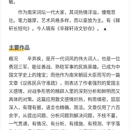
敏。
作为南宋词坛一代大家，其词热情洋溢，慷慨悲
壮。笔力雄厚，艺术风格多样，而以豪放为主。有《稼
轩长短句》。今人辑有《辛稼轩诗文钞存》。 ▲
主要作品
概况 辛弃疾，是开一代词风的伟大词人，也是一位
勇冠三军、能征善战、熟稔军事的民族英雄。已成为中
国文学史上的瑰宝；而他作为南宋朝廷大臣而写的一篇
文章《议练民兵守淮疏》，则表达了作者强烈的爱国主
义感情，对战争形势的精辟入里的深刻分析和鲜明而又
具体的对策。这篇应用散文感情炽热，构思缜密，层层
深入，有理有据，语言也精确、简洁。文章仅用了六百
余字，从提出问题、分析问题到解决问题，不枝不蔓，
一气贯通，有情况、有分析、有措施、有预测、字字落