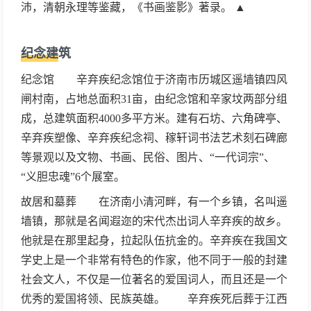
沛，清朝永理等鉴藏，《书画鉴影》著录。 ▲
纪念建筑
纪念馆 辛弃疾纪念馆位于济南市历城区遥墙镇四风
闸村南，占地总面积31亩，由纪念馆和辛家坟两部分组
成，总建筑面积4000多平方米。建有石坊、六角碑亭、
辛弃疾塑像、辛弃疾纪念祠、稼轩词书法艺术刻石碑廊
等景观以及文物、书画、民俗、图片、“一代词宗”、
“义胆忠魂”6个展室。
故居和墓葬 在济南小清河畔，有一个乡镇，名叫遥
墙镇，那就是名闻遐迩的宋代杰出词人辛弃疾的故乡。
他就是在那里起身，拉起队伍抗金的。辛弃疾在我国文
学史上是一个非常有特色的作家，他不同于一般的封建
社会文人，不仅是一位著名的爱国词人，而且还是一个
优秀的爱国将领、民族英雄。 辛弃疾死后葬于江西