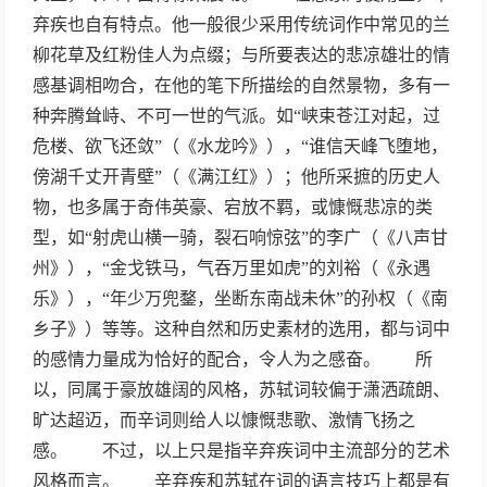
弃疾也自有特点。他一般很少采用传统词作中常见的兰
柳花草及红粉佳人为点缀；与所要表达的悲凉雄壮的情
感基调相吻合，在他的笔下所描绘的自然景物，多有一
种奔腾耸峙、不可一世的气派。如“峡束苍江对起，过
危楼、欲飞还敛”（《水龙吟》），“谁信天峰飞堕地，
傍湖千丈开青壁”（《满江红》）；他所采摭的历史人
物，也多属于奇伟英豪、宕放不羁，或慷慨悲凉的类
型，如“射虎山横一骑，裂石响惊弦”的李广（《八声甘
州》），“金戈铁马，气吞万里如虎”的刘裕（《永遇
乐》），“年少万兜鍪，坐断东南战未休”的孙权（《南
乡子》）等等。这种自然和历史素材的选用，都与词中
的感情力量成为恰好的配合，令人为之感奋。 所
以，同属于豪放雄阔的风格，苏轼词较偏于潇洒疏朗、
旷达超迈，而辛词则给人以慷慨悲歌、激情飞扬之
感。 不过，以上只是指辛弃疾词中主流部分的艺术
风格而言。 辛弃疾和苏轼在词的语言技巧上都是有