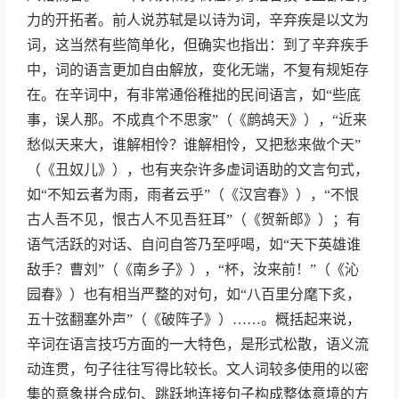
力的开拓者。前人说苏轼是以诗为词，辛弃疾是以文为
词，这当然有些简单化，但确实也指出：到了辛弃疾手
中，词的语言更加自由解放，变化无端，不复有规矩存
在。在辛词中，有非常通俗稚拙的民间语言，如“些底
事，误人那。不成真个不思家”（《鹧鸪天》），“近来
愁似天来大，谁解相怜？谁解相怜，又把愁来做个天”
（《丑奴儿》），也有夹杂许多虚词语助的文言句式，
如“不知云者为雨，雨者云乎”（《汉宫春》），“不恨
古人吾不见，恨古人不见吾狂耳”（《贺新郎》）；有
语气活跃的对话、自问自答乃至呼喝，如“天下英雄谁
敌手？曹刘”（《南乡子》），“杯，汝来前！”（《沁
园春》）也有相当严整的对句，如“八百里分麾下炙，
五十弦翻塞外声”（《破阵子》）……。概括起来说，
辛词在语言技巧方面的一大特色，是形式松散，语义流
动连贯，句子往往写得比较长。文人词较多使用的以密
集的意象拼合成句、跳跃地连接句子构成整体意境的方