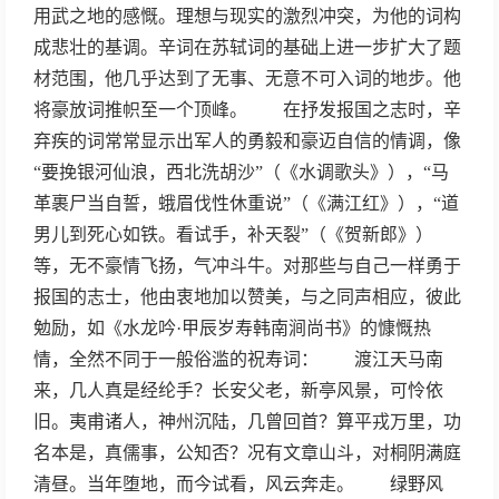
用武之地的感慨。理想与现实的激烈冲突，为他的词构
成悲壮的基调。辛词在苏轼词的基础上进一步扩大了题
材范围，他几乎达到了无事、无意不可入词的地步。他
将豪放词推帜至一个顶峰。 在抒发报国之志时，辛
弃疾的词常常显示出军人的勇毅和豪迈自信的情调，像
“要挽银河仙浪，西北洗胡沙”（《水调歌头》），“马
革裹尸当自誓，蛾眉伐性休重说”（《满江红》），“道
男儿到死心如铁。看试手，补天裂”（《贺新郎》）
等，无不豪情飞扬，气冲斗牛。对那些与自己一样勇于
报国的志士，他由衷地加以赞美，与之同声相应，彼此
勉励，如《水龙吟·甲辰岁寿韩南涧尚书》的慷慨热
情，全然不同于一般俗滥的祝寿词： 渡江天马南
来，几人真是经纶手？长安父老，新亭风景，可怜依
旧。夷甫诸人，神州沉陆，几曾回首？算平戎万里，功
名本是，真儒事，公知否？况有文章山斗，对桐阴满庭
清昼。当年堕地，而今试看，风云奔走。 绿野风