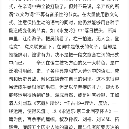
式，在辛词中完全被打破了。但并不是说，辛弃疾的所
谓“以文为词”不再有音乐性的节奏。在大量使用散文句
式、注意保持生动的语气的同时，他仍然能够用各种手
段造成变化的节奏。如《水龙吟》中“落日楼头，断鸿
声里，江南游子。把吴钩看了，栏干拍遍，无人会，登
临意”，意义联贯而下，在词中是很长的句子，但却是
顿挫鲜明，铿锵有力，决不是把一段文章套在词的形式
中而已。 辛词在语言技巧方面的又一大特色，是广
泛地引用经、史、子各种典籍和前人诗词中的语汇、成
句和历史典故，融化或镶嵌在自己的词里。这本来很容
易造成生硬艰涩的毛病，但是以辛弃疾的才力，却大多
能够运用得恰到好处、浑成自然，或是别有妙趣，正如
清人刘熙载《艺概》所说：“任古书中理语、廋语，一
经运用，便得风流”。以《永遇乐·京口北固亭怀古》一
篇为例，百余字的篇幅，叙及孙权、刘裕、刘义隆、拓
跋焘、廉颇五个历史人物的事迹，而与作者所要表达的