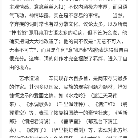
主观情感、意念丝丝入扣；不仅内涵极为丰厚，而且语
气飞动，神情毕露，实在是不容易的事情。 当然，
辛弃疾的词时常也有过分散文化、议论太多，以及所谓
“掉书袋”即用典用古语太多的毛病，但不管怎么说，他
确实把词大大地改造了；他的词不仅是 “无意不可入，
无事不可言”，而且是任何“意”和“事”都能表达得很自由
很充分。这样，词的创作才完全摆脱了羁绊，进入了自
由的境界。
艺术造诣 辛词现存六百多首，是两宋存词最多
的作家。其词多以国家、民族的现实问题为题材，抒发
慷慨激昂的爱国之情。如《水龙吟》（渡江天马南
来）、《水调歌头》（千里渥洼种）、《满江红》（鹏
翼垂空）等，表现了恢复祖国统一的豪情壮志；《驾新
郎》（细把君诗说）、《菩萨蛮》（郁孤台下清江
水）、《破阵子》（醉里挑灯看剑）等，表现对北方地