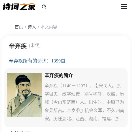
首页
诗人
本文内容
辛弃疾
[宋代]
辛弃疾所有的诗词：1399首
辛弃疾的简介
辛弃疾（1140－1207），南宋词人。原
字坦夫，改字幼安，别号稼轩，汉族，历
城（今山东济南）人。出生时，中原已为
金兵所占。21岁参加抗金义军，不久归南
宋。历任湖北、江西、湖南、福建、浙东
安抚使等职。一生力主抗金。曾上《美芹