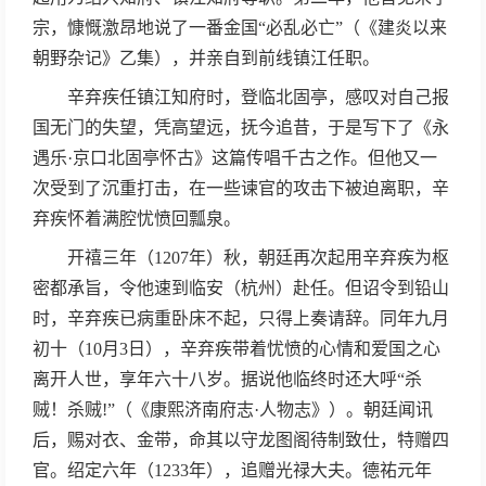
宗，慷慨激昂地说了一番金国“必乱必亡”（《建炎以来
朝野杂记》乙集），并亲自到前线镇江任职。
辛弃疾任镇江知府时，登临北固亭，感叹对自己报
国无门的失望，凭高望远，抚今追昔，于是写下了《永
遇乐·京口北固亭怀古》这篇传唱千古之作。但他又一
次受到了沉重打击，在一些谏官的攻击下被迫离职，辛
弃疾怀着满腔忧愤回瓢泉。
开禧三年（1207年）秋，朝廷再次起用辛弃疾为枢
密都承旨，令他速到临安（杭州）赴任。但诏令到铅山
时，辛弃疾已病重卧床不起，只得上奏请辞。同年九月
初十（10月3日），辛弃疾带着忧愤的心情和爱国之心
离开人世，享年六十八岁。据说他临终时还大呼“杀
贼！杀贼!”（《康熙济南府志·人物志》）。朝廷闻讯
后，赐对衣、金带，命其以守龙图阁待制致仕，特赠四
官。绍定六年（1233年），追赠光禄大夫。德祐元年