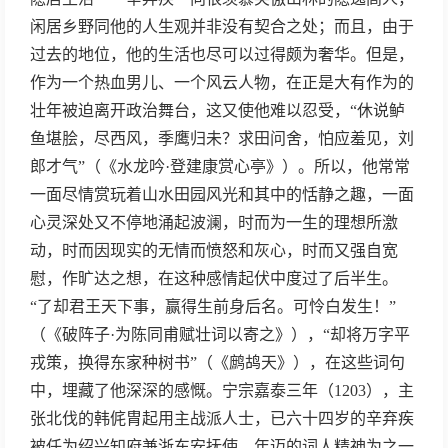
闲居乡野同他的人生观并非没有契合之处；而且，由于
过去的地位，他的生活也尽可以过得颇为奢华。但是，
作为一个热血男儿、一个风云人物，在正是大有作为的
壮年被迫离开政治舞台，这又使他难以忍受，“休说鲈
鱼堪脍，尽西风，季鹰归未？求田问舍，怕应羞见，刘
郎才气”（《水龙吟·登建康赏心亭》）。所以，他常常
一面尽情赏玩着山水田园风光和其中的恬静之趣，一面
心灵深处又不停地涌起波澜，时而为一生的理想所激
动，时而因现实的无情而愤怒和灰心，时而又强自宽
慰，作旷达之想，在这种感情起伏中度过了后半生。
“了却君王天下事，赢得生前身后名。可怜白发生！”
（《破阵子·为陈同甫赋壮词以寄之》），“却将万字平
戎策，换得东家种树书”（《鹧鸪天》），在这些词句
中，埋藏了他深深的感慨。宁宗嘉泰三年（1203），主
张北伐的韩侂胄起用主战派人士，已六十四岁的辛弃疾
被任为绍兴知府兼浙东安抚使，年迈的词人精神为之一