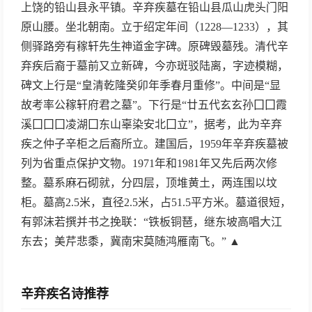
上饶的铅山县永平镇。辛弃疾墓在铅山县瓜山虎头门阳
原山腰。坐北朝南。立于绍定年间（1228—1233），其
侧驿路旁有稼轩先生神道金字碑。原碑毁墓残。清代辛
弃疾后裔于墓前又立新碑，今亦斑驳陆离，字迹模糊，
碑文上行是“皇清乾隆癸卯年季春月重修”。中间是“显
故考率公稼轩府君之墓”。下行是“廿五代玄玄孙囗囗霞
溪囗囗囗凌湖囗东山辜染安北囗立”，据考，此为辛弃
疾之仲子辛柜之后裔所立。建国后，1959年辛弃疾墓被
列为省重点保护文物。1971年和1981年又先后两次修
整。墓系麻石砌就，分四层，顶堆黄土，两连围以坟
柜。墓高2.5米，直径2.5米，占51.5平方米。墓道很短，
有郭沫若撰并书之挽联：“铁板铜琶，继东坡高唱大江
东去；美芹悲黍，冀南宋莫随鸿雁南飞。” ▲
辛弃疾名诗推荐