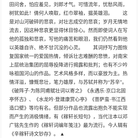
田问舍，怕应羞见，刘郎才气。可惜流年，忧愁风雨，
树犹如此！倩何人唤取，红巾翠袖，揾英雄泪。 这
是对山河破碎的悲哀，对壮志成空的悲哀；岁月无情地
流去，因这种悲哀更显得怵目惊心。然而即使词人在写
他的孤独和悲哀，写他的痛苦和眼泪，我们仍然看到他
以英雄自许、绝不甘沉没的心灵。 其词抒写力图恢
复国家统一的爱国热情，倾诉壮志难酬的悲愤，对南宋
上层统治集团的屈辱投降进行揭露和批判；也有不少吟
咏祖国河山的作品。艺术风格多样，而以豪放为主。热
情洋溢，慷慨悲壮，笔力雄厚，与苏轼并称为“苏辛”。
《破阵子·为陈同甫赋壮词以寄之》《永遇乐·京口北固
亭怀古》、《水龙吟·登建康赏心亭》《菩萨蛮·书江西
造口壁》等均有名。但部分作品也流露出抱负不能实现
而产生的消极情绪，有《稼轩长短句》，当代注本以邓
广铭先生作的《稼轩词编年笺注》最为流行。今人辑有
《辛稼轩诗文钞存》。 ▲