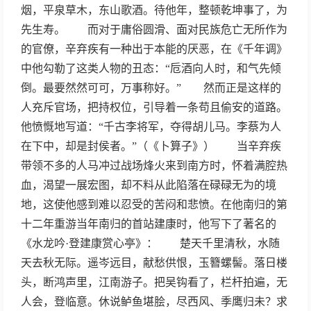
烟，平泉草木，东山歌酒。待他年，整顿乾坤事了，为
先生寿。 而对于庸俗圆滑、面对民族危亡无所作为
的官僚，辛弃疾有一种出于本能的厌恶，在《千年调》
中他勾勒了这类人物的丑态：“卮酒向人时，和气先倾
倒。最要然然可可，万事称好。” 然而正是这样的
人充斥官场，把持权位，引导着一条苟且偷安的道路。
他愤慨地写道：“千古李将军，夺得胡儿马。李蔡为人
在下中，却是封侯者。”（《卜算子》） 当辛弃疾
带领不多的人马冲过战场烽火来到南方时，怀着满腔热
血，渴望一展宏图，却不料从此陷落在碌碌无为的境
地，这使他感到难以忍受的苦闷和悲愤。在他南归的第
十二年重游当年南归的首站建康时，他写下了著名的
《水龙吟·登建康赏心亭》： 楚天千里清秋，水随
天去秋无际。遥岑远目，献愁供恨，玉簪螺髻。落日楼
头，断鸿声里，江南游子。把吴钩看了，栏杆拍遍，无
人会，登临意。休说鲈鱼堪脍，尽西风、季鹰归未？求