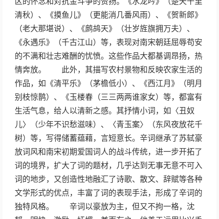
区的怀念和对抗金斗争的赞扬。《水龙吟》（楚天千里
清秋）、《摸鱼儿》（更能消几番风雨）、《贺新郎》
（老大那堪说）、《鹧鸪天》（壮岁旌旗拥万夫）、
《永遇乐》（千古江山）等，表现对南宋朝廷屈辱苟安
的不满和壮志难酬的忧愤。这些作品大都基调昂扬，热
情奔放。 此外，其描写农村景物和反映农家生活的
作品，如《清平乐》（茅檐低小）、《西江月》（明月
别枝惊鹊）、《玉楼春（三三两两谁家女）等，都富有
生活气息，给人以清新之感。其抒情小词，如〈丑奴
儿〉（少年不识愁滋味）、〈青玉案〉（东风夜放花千
树）等，写得储蓄蕴藉，言短意长。辛词继承了苏轼豪
放词风和南宋初期爱国词人的战斗传统，进一步开拓了
词的境界，扩大了词的题材，几乎达到无事无意不可入
词的地步，又创造性地融汇了诗歌、散文、辞赋等各种
文学形式的优点，丰富了词的表现手法，形成了辛词的
独特风格。 辛词以豪放为主，但又不拘一格，沈