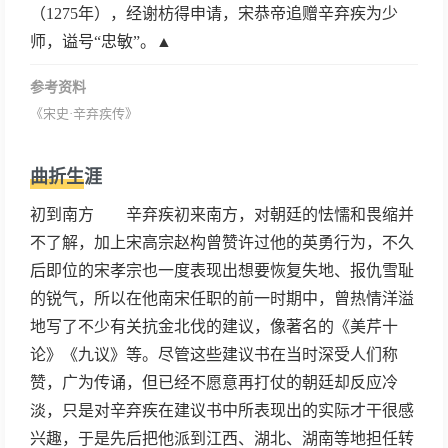
（1275年），经谢枋得申请，宋恭帝追赠辛弃疾为少
师，谥号“忠敏”。▲
参考资料
《宋史·辛弃疾传》
曲折生涯
初到南方 辛弃疾初来南方，对朝廷的怯懦和畏缩并
不了解，加上宋高宗赵构曾赞许过他的英勇行为，不久
后即位的宋孝宗也一度表现出想要恢复失地、报仇雪耻
的锐气，所以在他南宋任职的前一时期中，曾热情洋溢
地写了不少有关抗金北伐的建议，像著名的《美芹十
论》《九议》等。尽管这些建议书在当时深受人们称
赞，广为传诵，但已经不愿意再打仗的朝廷却反应冷
淡，只是对辛弃疾在建议书中所表现出的实际才干很感
兴趣，于是先后把他派到江西、湖北、湖南等地担任转