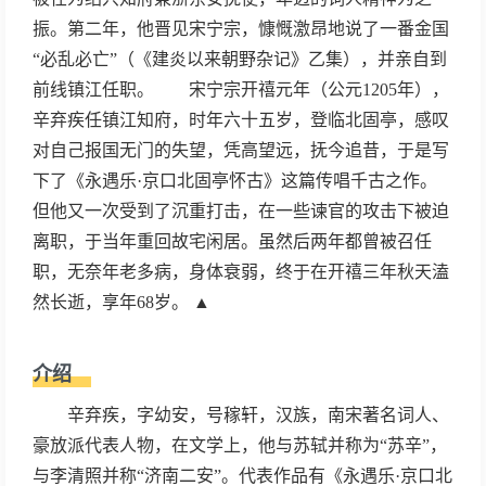
振。第二年，他晋见宋宁宗，慷慨激昂地说了一番金国
“必乱必亡”（《建炎以来朝野杂记》乙集），并亲自到
前线镇江任职。 宋宁宗开禧元年（公元1205年），
辛弃疾任镇江知府，时年六十五岁，登临北固亭，感叹
对自己报国无门的失望，凭高望远，抚今追昔，于是写
下了《永遇乐·京口北固亭怀古》这篇传唱千古之作。
但他又一次受到了沉重打击，在一些谏官的攻击下被迫
离职，于当年重回故宅闲居。虽然后两年都曾被召任
职，无奈年老多病，身体衰弱，终于在开禧三年秋天溘
然长逝，享年68岁。 ▲
介绍
辛弃疾，字幼安，号稼轩，汉族，南宋著名词人、
豪放派代表人物，在文学上，他与苏轼并称为“苏辛”，
与李清照并称“济南二安”。代表作品有《永遇乐·京口北