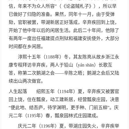
信，年来不为众人所容”（《论盗贼札子》），所以早
已做好了归隐的准备。果然，同年十一月，由于受弹
劾，官职被罢，带湖新居正好落成，辛弃疾回到上饶，
开始了他中年以后的闲居生活。此后二十年间，他除了
有两年一度出任福建提点刑狱和福建安抚使外，大部分
时间都在乡闲居。
淳熙十五年（1188年）冬，其友陈亮从故乡浙江永
康专程拜访辛弃疾，两人于铅山（yán shān）长歌互
答，称第二次鹅湖之会——辛陈之晤；鹅湖之会后又陆
续出山两次做官。
人生起落 绍熙五年（1194年）夏，辛弃疾又被罢官
回上饶，住在瓢泉，动工建新居，经营瓢泉庄园，决意
“便此地、结吾庐，待学渊明，更手种、门前五柳”。庆
元二年（1195年）春，瓢泉园林式庄园建成。
庆元二年（1196年）夏，带湖庄园失火，辛弃疾举