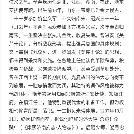
侠义之气。辛弃疾历任湖北、江西、湖南、福建、浙东
安抚使等职。出生前13年，山东一带即已为金兵侵占，
二十一岁参加抗金义军，不久归南宋。绍兴三十一年
（1161年）率两千民众参加北方抗金义军，次年奉表归
南宋。一生坚决主张抗击金兵，收复失地。曾进奏《美
芹十论》，分析敌我形势，提出强兵复国的具体规划；
又上宰相《九议》，进一步阐发《美芹十论》的思想，
都未得到采纳和实施。在各地上任他认真革除积弊，积
极整军备战，又累遭投降派掣肘，甚至受到革职处分，
曾在江西上饶一带长期闲居。光复故国的伟大志向得不
到施展，一腔忠愤发而为词，其独特的词作风格被称为
“稼轩体”。晚年被起用知绍兴府兼浙江安抚使、知镇江
府。在镇江任上，他特别重视伐金的准备工作，但为权
相韩侂胄所忌，落职。一生抱负未得伸展，1207年10月
3日，终因忧愤而卒。据说他临终时还大呼“杀贼！杀
贼!”（《康熙济南府志·人物志》）。后赠少师，谥号忠