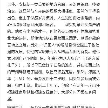
运使、安抚使一类重要的地方官职，去治理荒政、整顿
治安。这显然与辛弃疾的理想大相径庭，虽然他干得很
出色，但由于深感岁月流驰、人生短暂而壮志难酬，内
心也越来越感到压抑和痛苦。 现实对辛弃疾是严酷
的。他虽有出色的才干，但他的豪迈倔强的性格和执着
北伐的热情，却使他难以在畏缩而又圆滑、嫉贤妒能的
官场上立足。另外，"归正人"的尴尬身份也阻拦了他仕
途的发展。使他的官职最高为从四品龙图阁待制。他也
意识到自己“刚拙自信，年来不为众人所容”（《论盗贼
札子》），所以早已做好了归隐的准备，并在江西上饶
的带湖畔修建了园榭，以便离职后定居。果然，淳熙八
年（1181）冬，辛弃疾四十二岁时，因受到弹劾而被免
职，归居上饶。此后二十年间，他除了有两年一度出任
福建提点刑狱和福建安抚使外，大部分时间都在乡闲
居。
隐居生活 辛弃疾一向很羡慕笑傲山林的隐逸高人，