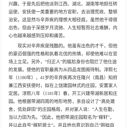
兴趣，于是先后把他派到江西、湖北、湖南等地担任转
运使、安抚使一类重要的地方官职，去治理荒政、整顿
治安。这显然与辛弃疾的理想大相径庭，虽然他干得很
出色，但由于深感岁月流驰、人生短暂而壮志难酬，内
心也越来越感到压抑和痛苦。
现实对辛弃疾是残酷的。他虽有出色的才干，但他
的豪迈倔强的性格和执着北伐的热情，却使他难以在官
场上立足。另外，“归正人”的尴尬身份也阻拦了他仕途
的发展。使他的官职最高为从四品龙图阁待制。淳熙七
年（1180年），41岁的辛弃疾再次任隆兴（南昌）知府
兼江西安抚使时，拟在上饶建园林式的庄园，安置家人
定居。淳熙八年（1181年）春，开工兴建带湖新居和庄
园。他根据带湖四周的地形地势，亲自设计了“高处建
舍，低处辟田”的庄园格局，并对家人说：“人生在勤，
当以力田为先。”因此，他把带湖庄园取名为“稼轩”，
并以此自号“稼轩居士”。并且他也意识到自己“刚拙自