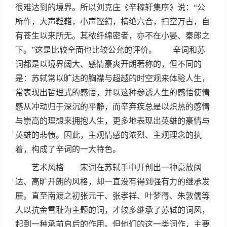
很难达到的境界。所以刘克庄《辛稼轩集序》说：“公
所作，大声鞺鞳，小声铿鍧，横绝六合，扫空万古，自
有苍生以来所无。其秾纤绵密者，亦不在小晏、秦郎之
下。”这是比较全面也比较公允的评价。 辛词和苏
词都是以境界阔大、感情豪爽开朗著称的，但不同的
是：苏轼常以旷达的胸襟与超越的时空观来体验人生，
常表现出哲理式的感悟，并以这种参透人生的感悟使情
感从冲动归于深沉的平静，而辛弃疾总是以炽热的感情
与崇高的理想来拥抱人生，更多地表现出英雄的豪情与
英雄的悲愤。因此，主观情感的浓烈、主观理念的执
着，构成了辛词的一大特色。
艺术风格 宋词在苏轼手中开创出一种豪放阔
达、高旷开朗的风格，却一直没有得到强有力的继承发
展。直至南渡之初张元干、张孝祥、叶梦得、朱敦儒等
人以抗金雪耻为主题的词，才较多继承了苏轼的词风，
起到一种承前启后的作用。但他们的这一类词作，主要