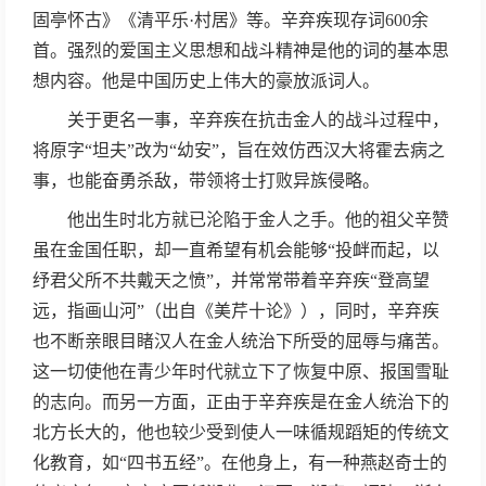
固亭怀古》《清平乐·村居》等。辛弃疾现存词600余
首。强烈的爱国主义思想和战斗精神是他的词的基本思
想内容。他是中国历史上伟大的豪放派词人。
关于更名一事，辛弃疾在抗击金人的战斗过程中，
将原字“坦夫”改为“幼安”，旨在效仿西汉大将霍去病之
事，也能奋勇杀敌，带领将士打败异族侵略。
他出生时北方就已沦陷于金人之手。他的祖父辛赞
虽在金国任职，却一直希望有机会能够“投衅而起，以
纾君父所不共戴天之愤”，并常常带着辛弃疾“登高望
远，指画山河”（出自《美芹十论》），同时，辛弃疾
也不断亲眼目睹汉人在金人统治下所受的屈辱与痛苦。
这一切使他在青少年时代就立下了恢复中原、报国雪耻
的志向。而另一方面，正由于辛弃疾是在金人统治下的
北方长大的，他也较少受到使人一味循规蹈矩的传统文
化教育，如“四书五经”。在他身上，有一种燕赵奇士的