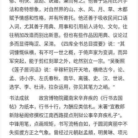
郁、明快、激励、妩媚，兼而有之。他善于运用比兴手
法和奇特想象，对自然界的山、水、风、月、草、木都
赋予情感和性格，并有所寄托。他还善于吸收民间口语
入词，尤其善于用典、用事和引用前人诗句、文句，往
往稍加改造而别出新意。但也有些作品因用典、议论过
多而显得晦涩、呆滞。《四库全书总目提要》说：“其
词慷慨纵横，有不可一世之概，于倚声家为变调，而异
军突起，能于剪红刻翠之外，屹然别立一宗。”吴衡照
《莲子居词话》说：辛稼轩别开天地，横绝古今，论、
孟、诗小序、左氏春秋、南华、离骚、史、汉、世说、
选学、李、杜诗，拉杂运用，弥见其笔力之峭。”
书法成就 故宫博物院藏南宋辛弃疾的《行书去国
帖》为纸本，行书十行，为酬应类信札。末署“宣教郎
新除秘阁修撰权江南西路提点刑狱公事辛弃疾札子”。
中锋用笔，点画规矩，书写流畅自如，于圆润爽丽中不
失挺拔方正之气象。曾经过元朝赵孟頫，明黄琳、项元