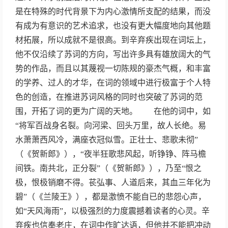
是在特殊的时代背景下为内心激情所支配的结果，而没
有成为有意识的艺术追求，也没有更大幅度地向其他题
材拓展，所以成就不是很高。到辛弃疾出现在词坛上，
他不仅沿续了苏词的方向，写出许多具有雄放阔大的气
势的作品，而且以其蔑视一切陈规的豪杰气概，和丰富
的学养、过人的才华，在词的领域中进行极富于个人特
色的创造，在推进苏词风格的同时也突破了苏词的范
围，开拓了词的更为广阔的天地。 在他的词中，如
“将军百战身名裂。向河梁、回头万里，故人长绝。易
水萧萧西风冷，满座衣冠似雪。正壮士、悲歌未彻”
（《贺新郎》），“夜半狂歌悲风起，听铮铮、阵马檐
间铁。南共北，正分裂”（《贺新郎》），乃至“恨之
极，恨极销磨不得。苌弘事、人道后来，其血三年化为
碧”（《兰陵王》），都是激愤不能自已的悲怨心声，
如“天风海雨”，以极强烈的力度震撼着读者的心灵。辛
弃疾也信奉老庄，在词中作旷达语，但他并不能把冲动