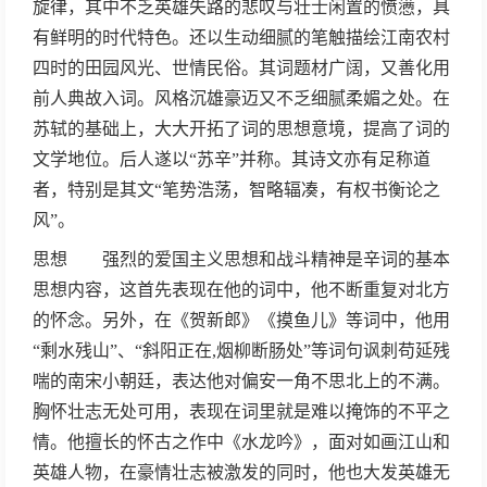
旋律，其中不乏英雄失路的悲叹与壮士闲置的愤懑，具
有鲜明的时代特色。还以生动细腻的笔触描绘江南农村
四时的田园风光、世情民俗。其词题材广阔，又善化用
前人典故入词。风格沉雄豪迈又不乏细腻柔媚之处。在
苏轼的基础上，大大开拓了词的思想意境，提高了词的
文学地位。后人遂以“苏辛”并称。其诗文亦有足称道
者，特别是其文“笔势浩荡，智略辐凑，有权书衡论之
风”。
思想 强烈的爱国主义思想和战斗精神是辛词的基本
思想内容，这首先表现在他的词中，他不断重复对北方
的怀念。另外，在《贺新郎》《摸鱼儿》等词中，他用
“剩水残山”、“斜阳正在,烟柳断肠处”等词句讽刺苟延残
喘的南宋小朝廷，表达他对偏安一角不思北上的不满。
胸怀壮志无处可用，表现在词里就是难以掩饰的不平之
情。他擅长的怀古之作中《水龙吟》，面对如画江山和
英雄人物，在豪情壮志被激发的同时，他也大发英雄无