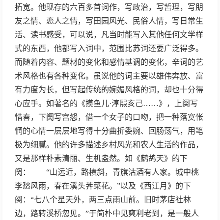
拓宽。他现存的六百多首词作，写政治，写哲理，写朋
友之情、恋人之情，写田园风光、民俗人情，写日常生
活、读书感受，可以说，凡当时能写入其他任何文学样
式的东西，他都写入词中，范围比苏词还要广泛得多。
而随着内容、题材的变化和感情基调的变化，辛词的艺
术风格也有各种变化。虽说他的词主要以雄伟奔放、富
有力度为长，但写起传统的婉媚风格的词，却也十分得
心应手。如著名的《摸鱼儿·淳熙亥己……》，上阕写
惜春，下阕写宫怨，借一个女子的口吻，把一种落寞怅
惘的心情一层层地写得十分曲折委婉、回肠荡气，用笔
极为细腻。他的许多描述乡村风光和农人生活的作品，
又是那样朴素清丽、生机盎然。如《鹧鸪天》的下
阕： “山远近，路横斜，青旗沽酒有人家。城中桃
李愁风雨，春在溪头荠菜花。”以及《西江月》的下
阕：“七八个星天外，两三点雨山前。旧时茅店社林
边，路转溪桥忽见。”于简朴中见爽利老到，是一般人