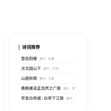
诗词推荐
登岳阳楼
唐代
：杜甫
次北固山下
唐代
：王湾
山居秋暝
唐代
：王维
黄鹤楼送孟浩然之广陵
唐代
：李
早发白帝城 / 白帝下江陵
唐代
：
白
李白