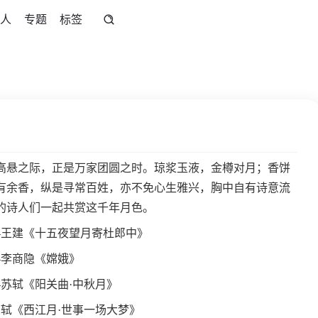
人
专题
标签
高悬之际，正是万家团圆之时。琼浆玉液，金樽对月；香饼
有余香，纵是寻常百姓，亦不免心生雅兴，胸中自有诗意流
的诗人们一起共赏这千年月色。
—王建《十五夜望月寄杜郎中》
—李商隐《嫦娥》
苏轼《阳关曲·中秋月》
轼《西江月·世事一场大梦》