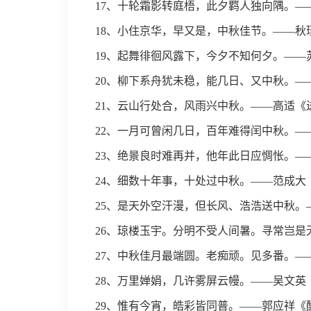
17、十轮霜影转庭梧，此夕羁人独向隅。—
18、小住京华，早又是，中秋佳节。——秋
19、起舞徘徊风露下，今夕不知何夕。——
20、柳下系舟犹未稳，能几日、又中秋。—
21、云山行处合，风雨兴中秋。——高适《
22、一月可曾闲几日，百年难得闰中秋。—
23、绝景良时难再并，他年此日应惆怅。—
24、细数十年事，十处过中秋。——范成大
25、是天外空汗漫，但长风、浩浩送中秋。
26、琼楼玉宇。分明不受人间暑。寻常岂是
27、中秋佳月最端圆。老痴顽。见多番。—
28、万里婵娟，几许雾屏云幔。——吴文英
29、惟有今宵，皓彩皆同普。——郭应祥《