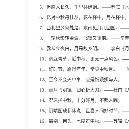
5、但愿人长久，千里共婵娟。——苏轼《水
6、忆对中秋丹桂丛，花在杯中，月在杯中。
7、西北望乡何处是，东南见月几回圆。—
8、一轮秋影转金波，飞镜又重磨。——辛弃
9、露从今夜白，月是故乡明。——李白《
10、洞庭青草，近中秋，更无一点风色。—
11、好时节，愿得年年，常见中秋月。——
12、至今不会天中事，应是嫦娥掷与人。
13、满月飞明镜，归心折大刀。——杜甫《
14、况屈指中秋，十分好月，不照人圆。—
15、阴晴圆缺都休说，且喜人间好时节。—
16、离别一何久，七度过中秋。——苏辙《