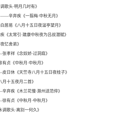
调歌头·明月几时有》
——辛弃疾《一翦梅·中秋无月》
—白居易《八月十五日夜湓亭望月》
疾《太常引·建康中秋夜为吕叔潜赋》
月夜忆舍弟》
—张孝祥《念奴娇·过洞庭》
徐有贞《中秋月·中秋月》
——皮日休《天竺寺八月十五日夜桂子》
八月十五夜月二首》
—辛弃疾《木兰花慢·滁州送范倅》
—徐有贞《中秋月·中秋月》
水调歌头·离别一何久》