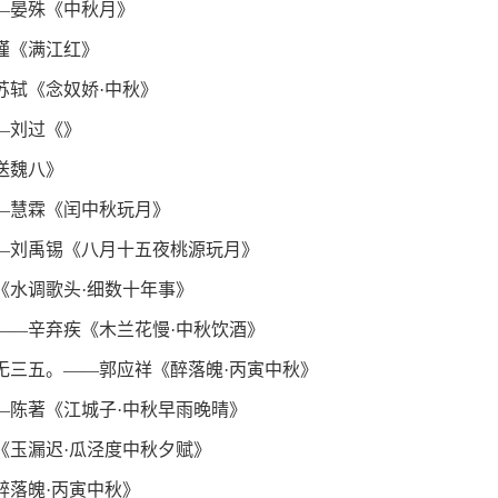
—晏殊《中秋月》
瑾《满江红》
苏轼《念奴娇·中秋》
—刘过《》
送魏八》
—慧霖《闰中秋玩月》
—刘禹锡《八月十五夜桃源玩月》
《水调歌头·细数十年事》
——辛弃疾《木兰花慢·中秋饮酒》
无三五。——郭应祥《醉落魄·丙寅中秋》
—陈著《江城子·中秋早雨晚晴》
《玉漏迟·瓜泾度中秋夕赋》
醉落魄·丙寅中秋》