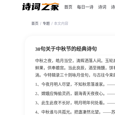
首页
每日一诗
诗词
诗
首页
专题
本文内容
30句关于中秋节的经典诗句
中秋之夜，皓月当空，清辉洒落人间。玉轮
鲜果，供奉蟾宫。当此良辰，酒至微醺，饼
淌。今特辑录三十则咏月佳句，与古往今来
1、今夜月明人尽望，不知秋思落谁家。—
2、嫦娥应悔偷灵药，碧海青天夜夜心。—
3、此生此夜不长好，明月明年何处看。——
4、中秋谁与共孤光。把盏凄然北望。——苏