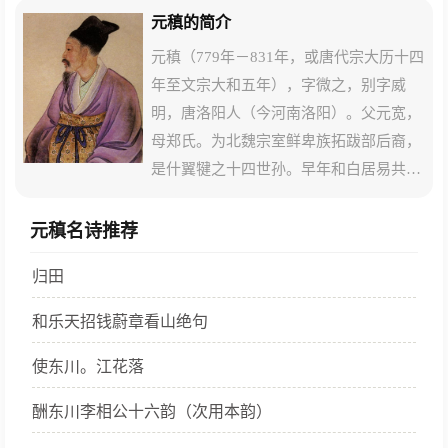
元稹的简介
元稹（779年－831年，或唐代宗大历十四
年至文宗大和五年），字微之，别字威
明，唐洛阳人（今河南洛阳）。父元宽，
母郑氏。为北魏宗室鲜卑族拓跋部后裔，
是什翼犍之十四世孙。早年和白居易共同
提倡“新乐府”。世人常把他和白居易并称
“元白”。
元稹名诗推荐
归田
和乐天招钱蔚章看山绝句
使东川。江花落
酬东川李相公十六韵（次用本韵）