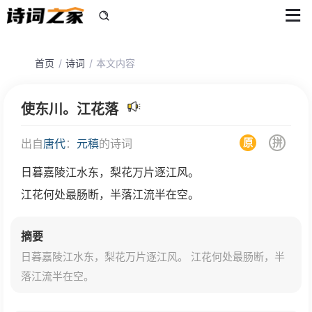
首页
诗词
本文内容
使东川。江花落
原
拼
出自
唐代
：
元稹
的诗词
日暮嘉陵江水东，梨花万片逐江风。
江花何处最肠断，半落江流半在空。
摘要
日暮嘉陵江水东，梨花万片逐江风。 江花何处最肠断，半
落江流半在空。