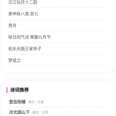
泛江玩月十二韵
景申秋八首 其七
竞舟
咏廿四气诗 寒露九月节
和乐天题王家亭子
梦成之
诗词推荐
登岳阳楼
唐代
：杜甫
次北固山下
唐代
：王湾