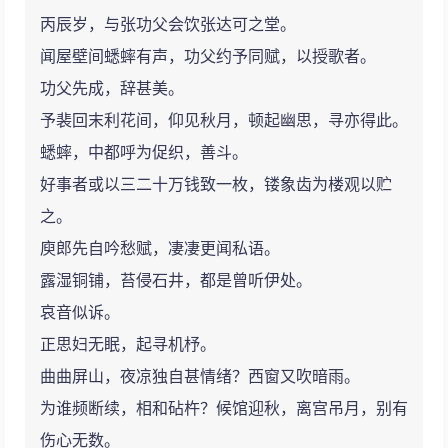
丙辰岁，与张功父会饮张达可之堂。
闻屋壁间蟋蟀有声，功父约予同赋，以授歌者。
功父先成，辞甚美。
予裴回末利花间，仰见秋月，顿起幽思，寻亦得此。
蟋蟀，中都呼为促织，善斗。
好事者或以三二十万钱致一枚，镂象齿为楼观以贮
之。
庾郎先自吟愁赋，凄凄更闻私语。
露湿铜铺，苔侵石井，都是曾听伊处。
哀音似诉。
正思妇无眠，起寻机杼。
曲曲屏山，夜凉独自甚情绪？西窗又吹暗雨。
为谁频断续，相和砧杵？候馆迎秋，离宫吊月，别有
伤心无数。