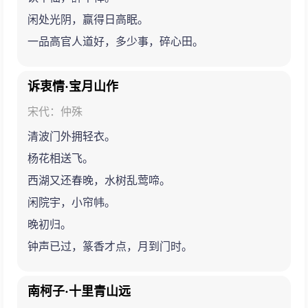
闲处光阴，赢得日高眠。
一品高官人道好，多少事，碎心田。
诉衷情·宝月山作
宋代：仲殊
清波门外拥轻衣。
杨花相送飞。
西湖又还春晚，水树乱莺啼。
闲院宇，小帘帏。
晚初归。
钟声已过，篆香才点，月到门时。
南柯子·十里青山远