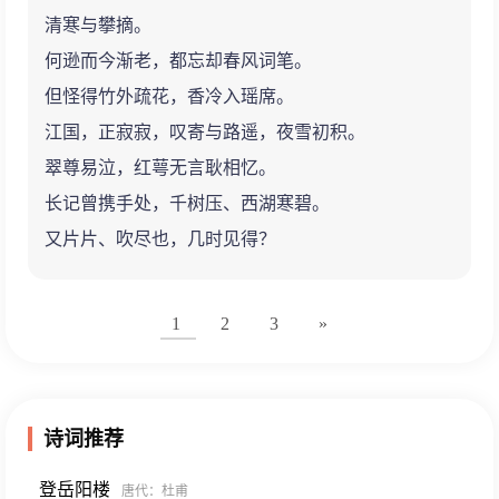
清寒与攀摘。
何逊而今渐老，都忘却春风词笔。
但怪得竹外疏花，香冷入瑶席。
江国，正寂寂，叹寄与路遥，夜雪初积。
翠尊易泣，红萼无言耿相忆。
长记曾携手处，千树压、西湖寒碧。
又片片、吹尽也，几时见得？
1
2
3
»
诗词推荐
登岳阳楼
唐代
：杜甫