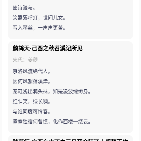
豳诗漫与。
笑篱落呼灯，世间儿女。
写入琴丝，一声声更苦。
鹧鸪天·己酉之秋苕溪记所见
宋代：姜夔
京洛风流绝代人。
因何风絮落溪津。
笼鞋浅出鸦头袜，知是凌波缥缈身。
红乍笑，绿长嚬。
与谁同度可怜春。
鸳鸯独宿何曾惯，化作西楼一缕云。