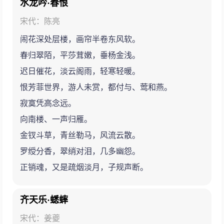
水龙吟·春恨
宋代：陈亮
闹花深处层楼，画帘半卷东风软。
春归翠陌，平莎茸嫩，垂杨金浅。
迟日催花，淡云阁雨，轻寒轻暖。
恨芳菲世界，游人未赏，都付与、莺和燕。
寂寞凭高念远。
向南楼、一声归雁。
金钗斗草，青丝勒马，风流云散。
罗绶分香，翠绡对泪，几多幽怨。
正销魂，又是疏烟淡月，子规声断。
齐天乐·蟋蟀
宋代：姜夔