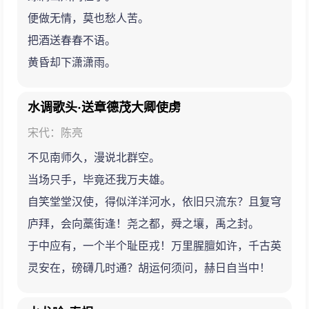
便做无情，莫也愁人苦。
把酒送春春不语。
黄昏却下潇潇雨。
水调歌头·送章德茂大卿使虏
宋代：陈亮
不见南师久，漫说北群空。
当场只手，毕竟还我万夫雄。
自笑堂堂汉使，得似洋洋河水，依旧只流东？且复穹
庐拜，会向藁街逢！尧之都，舜之壤，禹之封。
于中应有，一个半个耻臣戎！万里腥膻如许，千古英
灵安在，磅礴几时通？胡运何须问，赫日自当中！