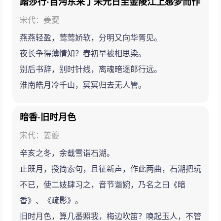
踏莎行·自沔东来丁未元日至金陵江上感梦而作
宋代：姜夔
燕燕轻盈，莺莺娇软，分明又向华胥见。
夜长争得薄情知？春初早被相思染。
别后书辞，别时针线，离魂暗逐郎行远。
淮南皓月冷千山，冥冥归去无人管。
暗香·旧时月色
宋代：姜夔
辛亥之冬，余载雪诣石湖。
止既月，授简索句，且征新声，作此两曲，石湖把玩
不已，使二妓肆习之，音节谐婉，乃名之曰《暗
香》、《疏影》。
旧时月色，算几番照我，梅边吹笛？唤起玉人，不管