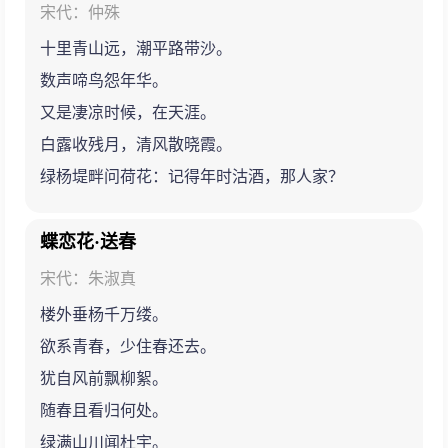
宋代：仲殊
十里青山远，潮平路带沙。
数声啼鸟怨年华。
又是凄凉时候，在天涯。
白露收残月，清风散晓霞。
绿杨堤畔问荷花：记得年时沽酒，那人家？
蝶恋花·送春
宋代：朱淑真
楼外垂杨千万缕。
欲系青春，少住春还去。
犹自风前飘柳絮。
随春且看归何处。
绿满山川闻杜宇。