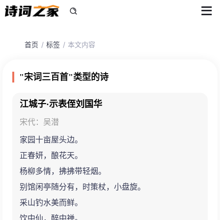
首页
标签
本文内容
"宋词三百首"类型的诗
江城子·示表侄刘国华
宋代：吴潜
家园十亩屋头边。
正春妍，酿花天。
杨柳多情，拂拂带轻烟。
别馆闲亭随分有，时策杖，小盘旋。
采山钓水美而鲜。
饮中仙，醉中禅。