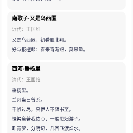
南歌子·又是乌西匿
近代：王国维
又是乌西匿，初看雁北翔。
好与报檀郎：春来宵渐短，莫思量。
西河·垂杨里
清代：王国维
垂杨里。
兰舟当日曾系。
千帆过尽，只伊人不随书至。
怪渠道著我侬心，一般思妇游子。
昨宵梦，分明记，几回飞渡烟水。