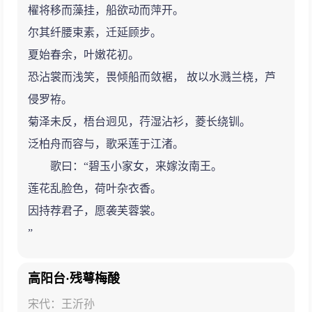
櫂将移而藻挂，船欲动而萍开。
尔其纤腰束素，迁延顾步。
夏始春余，叶嫩花初。
恐沾裳而浅笑，畏倾船而敛裾， 故以水溅兰桡，芦
侵罗袸。
菊泽未反，梧台迥见，荇湿沾衫，菱长绕钏。
泛柏舟而容与，歌采莲于江渚。
歌曰：“碧玉小家女，来嫁汝南王。
莲花乱脸色，荷叶杂衣香。
因持荐君子，愿袭芙蓉裳。
”
高阳台·残萼梅酸
宋代：王沂孙