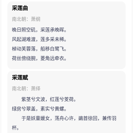
采莲曲
南北朝：萧纲
晚日照空矶，采莲承晚晖。
风起湖难渡，莲多采未稀。
棹动芙蓉落，船移白鹭飞。
荷丝傍绕腕，菱角远牵衣。
采莲赋
南北朝：萧绎
紫茎兮文波，红莲兮芰荷。
绿房兮翠盖，素实兮黄螺。
于是妖童媛女，荡舟心许，鷁首徐回，兼传羽
杯。