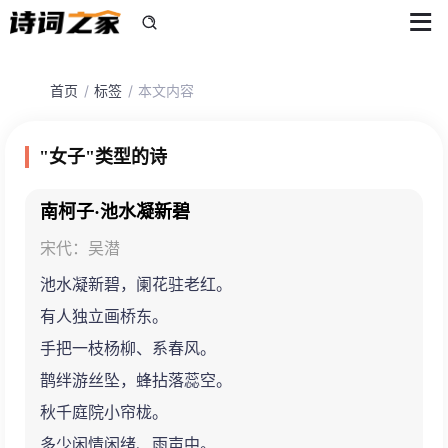
首页
标签
本文内容
"女子"类型的诗
南柯子·池水凝新碧
宋代：吴潜
池水凝新碧，阑花驻老红。
有人独立画桥东。
手把一枝杨柳、系春风。
鹊绊游丝坠，蜂拈落蕊空。
秋千庭院小帘栊。
多少闲情闲绪、雨声中。