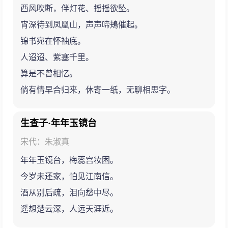
西风吹断，伴灯花、摇摇欲坠。
宵深待到凤凰山，声声啼鴂催起。
锦书宛在怀袖底。
人迢迢、紫塞千里。
算是不曾相忆。
倘有情早合归来，休寄一纸，无聊相思字。
生查子·年年玉镜台
宋代：朱淑真
年年玉镜台，梅蕊宫妆困。
今岁未还家，怕见江南信。
酒从别后疏，泪向愁中尽。
遥想楚云深，人远天涯近。