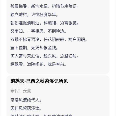
残萼梅酸，新沟水绿，初晴节序暄妍。
独立雕栏，谁怜枉度华年。
朝朝准拟清明近，料燕翎、须寄银笺。
又争知、一字相思，不到吟边。
双蛾不拂青鸾冷，任花阴寂寂，掩户闲眠。
屡卜佳期，无凭却恨金钱。
何人寄与天涯信，趁东风、急整归船。
纵飘零，满院杨花，犹是春前。
鹧鸪天·己酉之秋苕溪记所见
宋代：姜夔
京洛风流绝代人。
因何风絮落溪津。