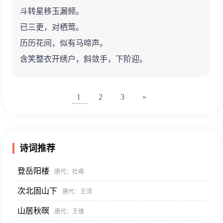
斗转星移玉漏频。
已三更，对栖莺。
历历花间，似有马啼声。
含笑整衣开绣户，斜敛手，下阶迎。
1
2
3
»
诗词推荐
登岳阳楼
唐代
：杜甫
次北固山下
唐代
：王湾
山居秋暝
唐代
：王维