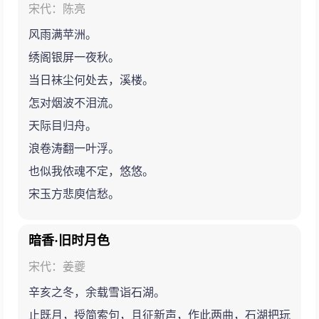
宋代：陈亮
风雨满苹洲。
绣阁银屏一夜秋。
当日袜尘何处去，溪楼。
怎对烟波不泪流。
天际目归舟。
浪卷涛翻一叶浮。
也似我侬魂不定，悠悠。
宋玉方悲庾信愁。
暗香·旧时月色
宋代：姜夔
辛亥之冬，余载雪诣石湖。
止既月，授简索句，且征新声，作此两曲，石湖把玩