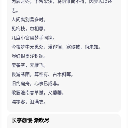
丙辰之冬，予留梁溪，将诣淮南不得，因梦思以述
志。
人间离别易多时。
见梅枝，忽相思。
几度小窗幽梦手同携。
今夜梦中无觅处，漫徘徊，寒侵被，尚未知。
湿红恨墨浅封题。
宝筝空，无雁飞。
俊游巷陌，算空有、古木斜晖。
旧约扁舟，心事已成非。
歌罢淮南春草赋，又萋萋。
漂零客，泪满衣。
长亭怨慢·渐吹尽