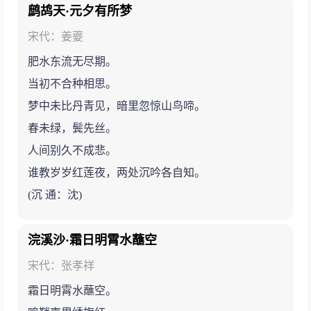
鹧鸪天·元夕有所梦
宋代：姜夔
肥水东流无尽期。
当初不合种相思。
梦中未比丹青见，暗里忽惊山鸟啼。
春未绿，鬓先丝。
人间别久不成悲。
谁教岁岁红莲夜，两处沉吟各自知。
(沉 通：沈)
浣溪沙·霜日明霄水蘸空
宋代：张孝祥
霜日明霄水蘸空。