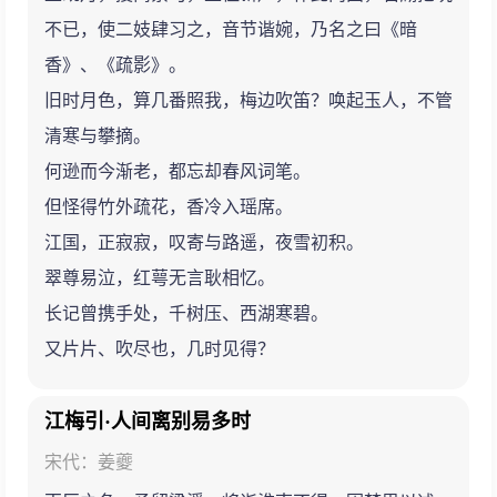
不已，使二妓肆习之，音节谐婉，乃名之曰《暗
香》、《疏影》。
旧时月色，算几番照我，梅边吹笛？唤起玉人，不管
清寒与攀摘。
何逊而今渐老，都忘却春风词笔。
但怪得竹外疏花，香冷入瑶席。
江国，正寂寂，叹寄与路遥，夜雪初积。
翠尊易泣，红萼无言耿相忆。
长记曾携手处，千树压、西湖寒碧。
又片片、吹尽也，几时见得？
江梅引·人间离别易多时
宋代：姜夔