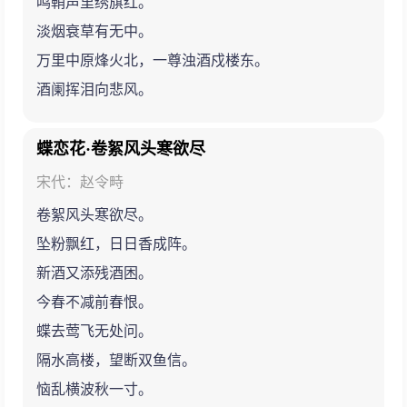
鸣鞘声里绣旗红。
淡烟衰草有无中。
万里中原烽火北，一尊浊酒戍楼东。
酒阑挥泪向悲风。
蝶恋花·卷絮风头寒欲尽
宋代：赵令畤
卷絮风头寒欲尽。
坠粉飘红，日日香成阵。
新酒又添残酒困。
今春不减前春恨。
蝶去莺飞无处问。
隔水高楼，望断双鱼信。
恼乱横波秋一寸。