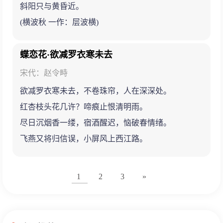
斜阳只与黄昏近。
(横波秋 一作：层波横)
蝶恋花·欲减罗衣寒未去
宋代：赵令畤
欲减罗衣寒未去，不卷珠帘，人在深深处。
红杏枝头花几许？啼痕止恨清明雨。
尽日沉烟香一缕，宿酒醒迟，恼破春情绪。
飞燕又将归信误，小屏风上西江路。
1
2
3
»