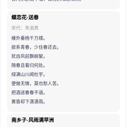
蝶恋花·送春
宋代：朱淑真
楼外垂杨千万缕。
欲系青春，少住春还去。
犹自风前飘柳絮。
随春且看归何处。
绿满山川闻杜宇。
便做无情，莫也愁人苦。
把酒送春春不语。
黄昏却下潇潇雨。
南乡子·风雨满苹洲