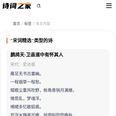
首页
标签
本文内容
"宋词精选"类型的诗
鹧鸪天·卫县道中有怀其人
宋代：史达祖
雁足无书古塞幽。
一程烟草一程愁。
帽檐尘重风吹野，帐角香销月满楼。
情思乱，梦魂浮。
缃裙多忆敝貂裘。
官河水静阑干暖，徙倚斜阳怨晚秋。