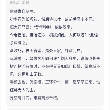
宋代：姜夔
余颇喜自制曲。
初率意为长短句，然后协以律，故前后阕多不同。
桓大司马云：“昔年种柳，依依汉南。
今看摇落，凄怆江潭：树犹如此，人何以堪？”此语
余深爱之。
渐吹尽，枝头香絮，是处人家，绿深门户。
远浦萦回，暮帆零乱向何许？阅人多矣，谁得似长亭
树？树若有情时，不会得青青如此！日暮，望高城不
见，只见乱山无数。
韦郎去也，怎忘得、玉环分付：第一是早早归来，怕
红萼无人为主。
算空有并刀，难剪离愁千缕。