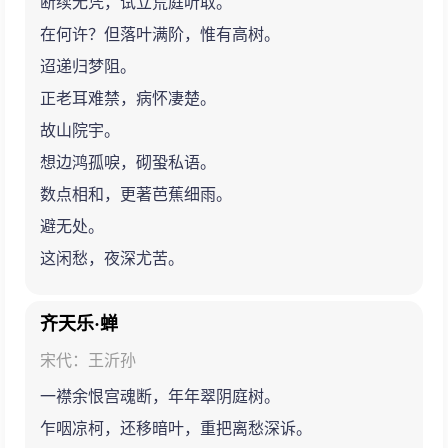
断续无凭，试立荒庭听取。
在何许？但落叶满阶，惟有高树。
迢递归梦阻。
正老耳难禁，病怀凄楚。
故山院宇。
想边鸿孤唳，砌蛩私语。
数点相和，更著芭蕉细雨。
避无处。
这闲愁，夜深尤苦。
齐天乐·蝉
宋代：王沂孙
一襟余恨宫魂断，年年翠阴庭树。
乍咽凉柯，还移暗叶，重把离愁深诉。