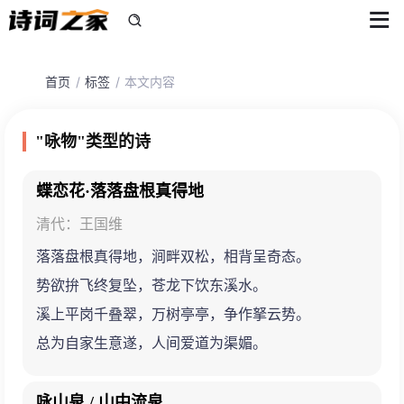
首页
标签
本文内容
"咏物"类型的诗
蝶恋花·落落盘根真得地
清代：王国维
落落盘根真得地，涧畔双松，相背呈奇态。
势欲拚飞终复坠，苍龙下饮东溪水。
溪上平岗千叠翠，万树亭亭，争作拏云势。
总为自家生意遂，人间爱道为渠媚。
咏山泉 / 山中流泉