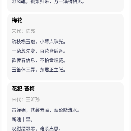
恐凤靴，挑菜归来，万一灞桥相见。
梅花
宋代：陈亮
疏枝横玉瘦，小萼点珠光。
一朵忽先变，百花皆后香。
欲传春信息，不怕雪埋藏。
玉笛休三弄，东君正主张。
花犯·苔梅
宋代：王沂孙
古婵娟，苍鬟素靥，盈盈瞰流水。
断魂十里。
叹绀缕飘零，难系离思。