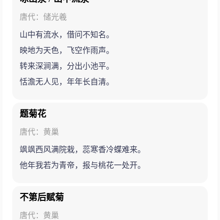
唐代：储光羲
山中有流水，借问不知名。
映地为天色，飞空作雨声。
转来深涧满，分出小池平。
恬澹无人见，年年长自清。
题菊花
唐代：黄巢
飒飒西风满院栽，蕊寒香冷蝶难来。
他年我若为青帝，报与桃花一处开。
不第后赋菊
唐代：黄巢