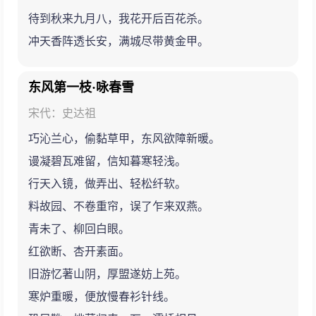
待到秋来九月八，我花开后百花杀。
冲天香阵透长安，满城尽带黄金甲。
东风第一枝·咏春雪
宋代：史达祖
巧沁兰心，偷黏草甲，东风欲障新暖。
谩凝碧瓦难留，信知暮寒轻浅。
行天入镜，做弄出、轻松纤软。
料故园、不卷重帘，误了乍来双燕。
青未了、柳回白眼。
红欲断、杏开素面。
旧游忆著山阴，厚盟遂妨上苑。
寒炉重暖，便放慢春衫针线。