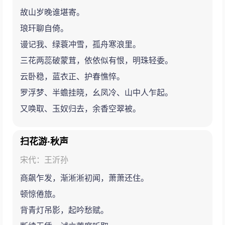
故山岁晚谁堪寄。
琅玕聊自倚。
谩记我、绿蓑冲雪，孤舟寒浪里。
三花两蕊破蒙茸，依依似有恨，明珠轻委。
云卧稳，蓝衣正、护春憔悴。
罗浮梦、半蟾挂晓，幺凤冷、山中人乍起。
又唤取、玉奴归去，余香空翠被。
扫花游·秋声
宋代：王沂孙
商飙乍发，渐淅淅初闻，萧萧还住。
顿惊倦旅。
背青灯吊影，起吟愁赋。