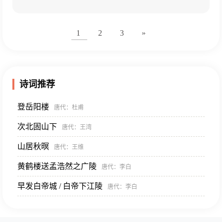
1
2
3
»
诗词推荐
登岳阳楼
唐代
：杜甫
次北固山下
唐代
：王湾
山居秋暝
唐代
：王维
黄鹤楼送孟浩然之广陵
唐代
：李白
早发白帝城 / 白帝下江陵
唐代
：李白