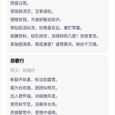
西窗过雨。
怪瑶佩流空，玉筝调柱。
镜暗妆残，为谁娇鬓尚如许。
铜仙铅泪似洗，叹携盘去远，难贮零露。
病翼惊秋，枯形阅世，消得斜阳几度？馀音更苦。
甚独抱清高，顿成凄楚？谩想熏风，柳丝千万缕。
怨歌行
两汉：班婕妤
新裂齐纨素，皎洁如霜雪。
裁为合欢扇，团团似明月。
出入君怀袖，动摇微风发。
常恐秋节至，凉飙夺炎热。
弃捐箧笥中，恩情中道绝。