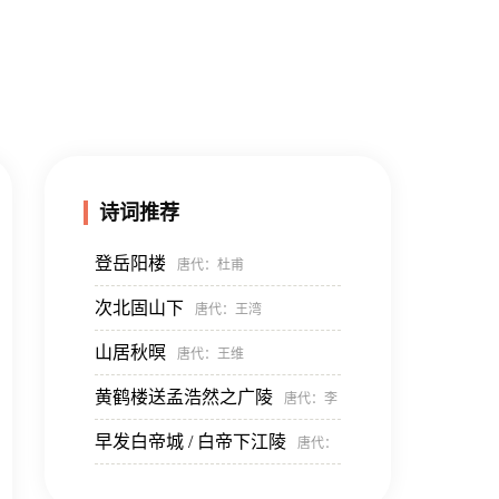
诗词推荐
登岳阳楼
唐代
：杜甫
次北固山下
唐代
：王湾
山居秋暝
唐代
：王维
黄鹤楼送孟浩然之广陵
唐代
：李
早发白帝城 / 白帝下江陵
唐代
：
白
李白