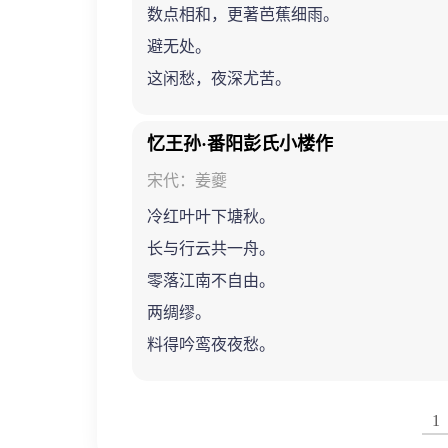
数点相和，更著芭蕉细雨。
避无处。
这闲愁，夜深尤苦。
忆王孙·番阳彭氏小楼作
宋代：姜夔
冷红叶叶下塘秋。
长与行云共一舟。
零落江南不自由。
两绸缪。
料得吟鸾夜夜愁。
1