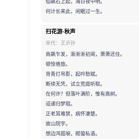
仙飙石上起，海日夜中明。
何计长来此，闲眠过一生。
扫花游·秋声
宋代：王沂孙
商飙乍发，渐淅淅初闻，萧萧还住。
顿惊倦旅。
背青灯吊影，起吟愁赋。
断续无凭，试立荒庭听取。
在何许？但落叶满阶，惟有高树。
迢递归梦阻。
正老耳难禁，病怀凄楚。
故山院宇。
想边鸿孤唳，砌蛩私语。