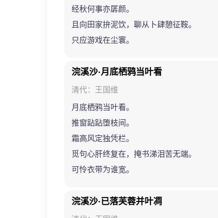
经秋何事亦孱颜。
且向田家拚泥饮，聊从卜肆憩征鞍。
只应游戏在尘寰。
浣溪沙·月底栖鸦当叶看
清代：王国维
月底栖鸦当叶看。
推窗跕跕堕枝间。
霜高风定独凭栏。
觅句心肝终复在，掩书涕泪苦无端。
可怜衣带为谁宽。
浣溪沙·已落芙蓉并叶凋