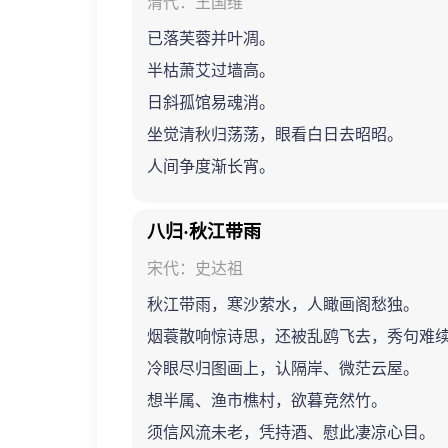
清代：王国维
已落芙蓉并叶凋。
半枯萧艾过墙高。
日斜孤馆易魂消。
坐觉清秋归荡荡，眼看白日去昭昭。
人间争度渐长宵。
八归·秋江带雨
宋代：史达祖
秋江带雨，寒沙萦水，人瞰画阁愁独。
烟蓑散响惊诗思，还被乱鸥飞去，秀句难
冷眼尽归图画上，认隔岸、微茫云屋。
想半属、渔市樵村，欲暮竞然竹。
须信风流未老，凭持酒、慰此凄凉心目。