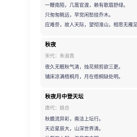
一鞭南陌，几篙官渡，赖有歌眉舒绿。
只匆匆眺远，早觉闲愁挂乔木。
应难奈，故人天际，望彻淮山，相思无雁
秋夜
宋代：朱淑真
夜久无眠秋气清，烛花频剪欲三更。
铺床凉满梧桐月，月在梧桐缺处明。
秋夜月中登天坛
唐代：姚合
秋蟾流异彩，斋洁上坛行。
天近星辰大，山深世界清。