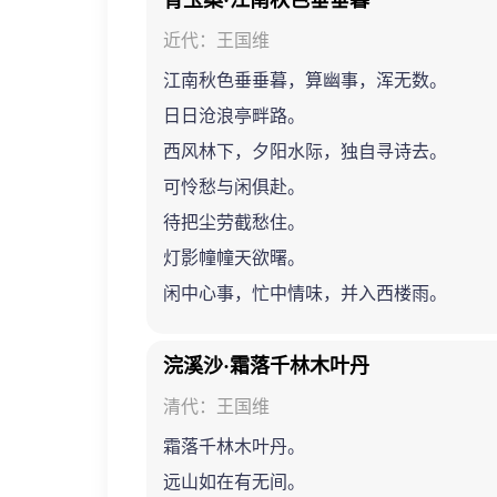
青玉案·江南秋色垂垂暮
近代：王国维
江南秋色垂垂暮，算幽事，浑无数。
日日沧浪亭畔路。
西风林下，夕阳水际，独自寻诗去。
可怜愁与闲俱赴。
待把尘劳截愁住。
灯影幢幢天欲曙。
闲中心事，忙中情味，并入西楼雨。
浣溪沙·霜落千林木叶丹
清代：王国维
霜落千林木叶丹。
远山如在有无间。