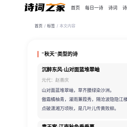
首页
每日一诗
诗词
诗
首页
标签
本文内容
"秋天"类型的诗
沉醉东风·山对面蓝堆翠岫
元代：赵善庆
山对面蓝堆翠岫，草齐腰绿染沙洲。
傲霜橘柚青，濯雨蒹葭秀，隔沧波隐隐江
点破潇湘万顷秋，是几叶儿传黄败柳。