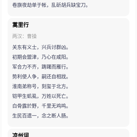
卷旗夜劫单于帐，乱斫胡兵缺宝刀。
蒿里行
两汉：曹操
关东有义士，兴兵讨群凶。
初期会盟津，乃心在咸阳。
军合力不齐，踌躇而雁行。
势利使人争，嗣还自相戕。
淮南弟称号，刻玺于北方。
铠甲生虮虱，万姓以死亡。
白骨露於野，千里无鸡鸣。
生民百遗一，念之断人肠。
凉州词