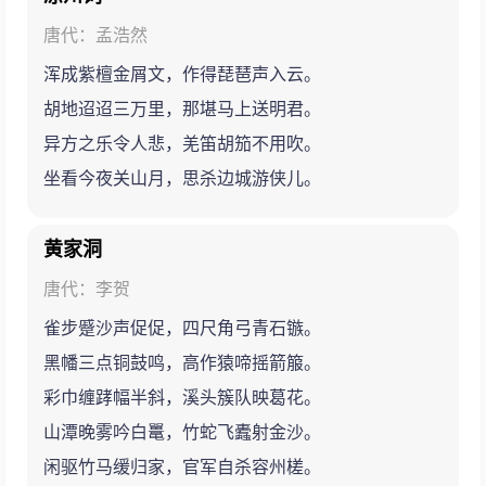
唐代：孟浩然
浑成紫檀金屑文，作得琵琶声入云。
胡地迢迢三万里，那堪马上送明君。
异方之乐令人悲，羌笛胡笳不用吹。
坐看今夜关山月，思杀边城游侠儿。
黄家洞
唐代：李贺
雀步蹙沙声促促，四尺角弓青石镞。
黑幡三点铜鼓鸣，高作猿啼摇箭箙。
彩巾缠踍幅半斜，溪头簇队映葛花。
山潭晚雾吟白鼍，竹蛇飞蠹射金沙。
闲驱竹马缓归家，官军自杀容州槎。