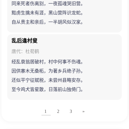
同来死者伤离别，一夜孤魂哭旧营。
黠虏生擒未有涯，黑山营阵识龙蛇。
自从贵主和亲后，一半胡风似汉家。
乱后逢村叟
唐代：杜荀鹤
经乱衰翁居破村，村中何事不伤魂。
因供寨木无桑柘，为著乡兵绝子孙。
还似平宁征赋税，未尝州县略安存。
至今鸡犬皆星散，日落前山独倚门。
1
2
3
»