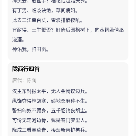
捽头去，敢摇手？稻花恰趁霜天秀。
有丁男、临歧诀绝，草间病妇。
此去三江牵百丈，雪浪排樯夜吼。
背耐得、土牛鞭否？好倚后园枫树下，向丛祠亟倩巫
浇酒。
神佑我，归田亩。
陇西行四首
唐代：陈陶
汉主东封报太平，无人金阙议边兵。
纵饶夺得林胡塞，碛地桑麻种不生。
誓扫匈奴不顾身，五千貂锦丧胡尘。
可怜无定河边骨，犹是春闺梦里人。
陇戍三看塞草青，楼烦新替护羌兵。