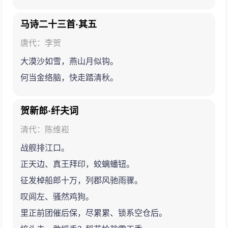
马诗二十三首·其五
唐代：李贺
大漠沙如雪，燕山月似钩。
何当金络脑，快走踏清秋。
贺新郎·纤夫词
清代：陈维崧
战舰排江口。
正天边、真王拜印，蛟螭蟠钮。
征发棹船郎十万，列郡风驰雨骤。
叹闾左、骚然鸡狗。
里正前团催后保，尽累累、锁系空仓后。