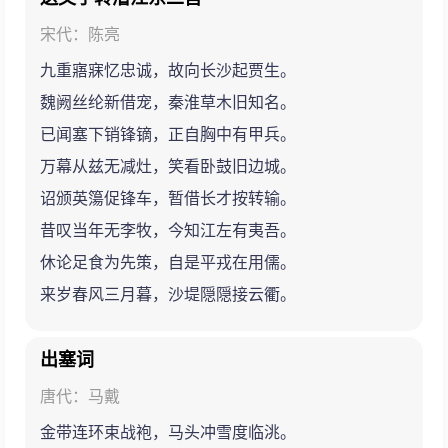
宋代：陈亮
九重寤寐忆忠诚，故向长沙起贾生。
魏阙丝纶新借宠，秦淮草木旧知名。
已闻塞下销锋镝，正自胸中有甲兵。
万幕从兹无减灶，笑看卧鼓旧边城。
诏颁英簜促锋车，暂借长才按转输。
昔叹当年无李牧，今知江左有夷吾。
休论足食为先策，自是平戎在用儒。
来岁春风三月暮，沙堤隠隠接云衢。
出塞词
唐代：马戴
金带连环束战袍，马头冲雪度临洮。