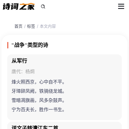
首页
标签
本文内容
"战争"类型的诗
从军行
唐代：杨炯
烽火照西京，心中自不平。
牙璋辞凤阙，铁骑绕龙城。
雪暗凋旗画，风多杂鼓声。
宁为百夫长，胜作一书生。
送文子转漕江东二首