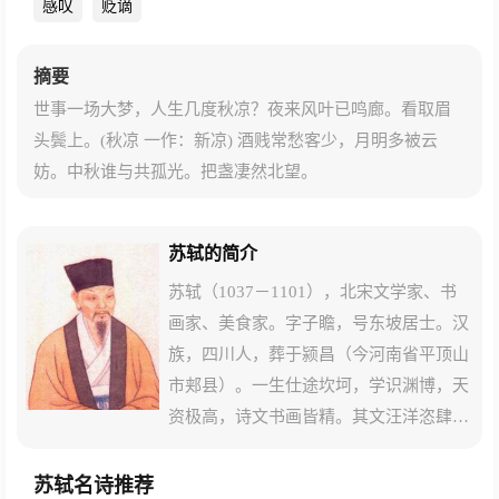
感叹
贬谪
摘要
世事一场大梦，人生几度秋凉？夜来风叶已鸣廊。看取眉
头鬓上。(秋凉 一作：新凉) 酒贱常愁客少，月明多被云
妨。中秋谁与共孤光。把盏凄然北望。
苏轼的简介
苏轼（1037－1101），北宋文学家、书
画家、美食家。字子瞻，号东坡居士。汉
族，四川人，葬于颍昌（今河南省平顶山
市郏县）。一生仕途坎坷，学识渊博，天
资极高，诗文书画皆精。其文汪洋恣肆，
明白畅达，与欧阳修并称欧苏，为“唐宋
八大家”之一；诗清新豪健，善用夸张、
苏轼名诗推荐