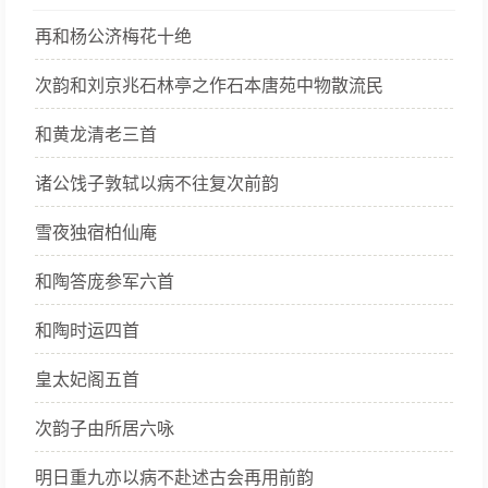
比喻，艺术表现独具风格，与黄庭坚并称
再和杨公济梅花十绝
苏黄；词开豪放一派，对后世有巨大影
响，与辛弃疾并称苏辛；书法擅长行书、
次韵和刘京兆石林亭之作石本唐苑中物散流民
楷书，能自创新意，用笔丰腴跌宕，有天
真烂漫之趣，与黄庭坚、米芾、蔡襄并称
和黄龙清老三首
宋四家；画学文同，论画主张神似，提倡
诸公饯子敦轼以病不往复次前韵
“士人画”。著有《苏东坡全集》和《东坡
乐府》等。
雪夜独宿柏仙庵
和陶答庞参军六首
和陶时运四首
皇太妃阁五首
次韵子由所居六咏
明日重九亦以病不赴述古会再用前韵